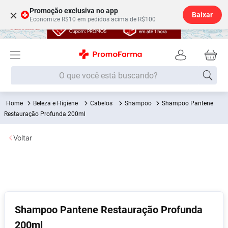
Promoção exclusiva no app
×
Baixar
Economize R$10 em pedidos acima de R$100
O que você está buscando?
Beleza e Higiene
Cabelos
Shampoo
Shampoo Pantene
Termos mais buscados
Restauração Profunda 200ml
Fralda
1
º
Voltar
Lenço Umedecido
2
º
Medley
3
º
Fralda Xg
4
º
Fralda G
5
º
Desodorante
6
º
Shampoo Pantene Restauração Profunda
200ml
Shampoo
7
º