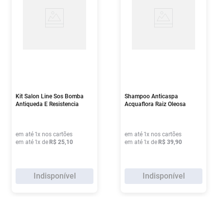
Kit Salon Line Sos Bomba
Shampoo Anticaspa
Antiqueda E Resistencia
Acquaflora Raiz Oleosa
Shampoo 300ml +
240ml
Condicionador 200ml
em até
1
x nos cartões
em até
1
x nos cartões
em até
1
x de
R$
25
,
10
em até
1
x de
R$
39
,
90
Indisponível
Indisponível