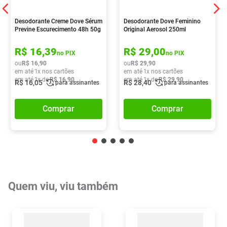
Desodorante Creme Dove Sérum
Desodorante Dove Feminino
Previne Escurecimento 48h 50g
Original Aerosol 250ml
R$
16
,
39
R$
29
,
00
no PIX
no PIX
ou
R$
16
,
90
ou
R$
29
,
90
em até
1
x nos cartões
em até
1
x nos cartões
em até
1
x de
R$
16
,
90
em até
1
x de
R$
29
,
90
R$
16
,
05
R$
28
,
40
para assinantes
para assinantes
Comprar
Comprar
Quem viu, viu também