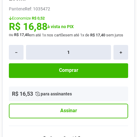
Absorvente
8
º
Pantene
:
1035472
Pampers Confort Sec
9
º
Economize
R$ 0,52
R$
16
,
88
Lavitan
à vista no PIX
10
º
ou
R$
17
,
40
em até
1
x nos cartões
em até
1
x de
R$
17
,
40
sem juros
－
＋
Comprar
R$
16
,
53
para assinantes
Assinar