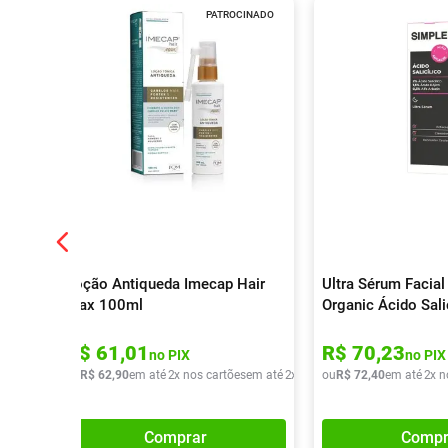
PATROCINADO
Loção Antiqueda Imecap Hair
Ultra Sérum Facial
Max 100ml
Organic Ácido Sali
R$
61
,
01
R$
70
,
23
no PIX
no PIX
ou
R$
62
,
90
em até
2
x nos cartões
em até
2
x de
R$
ou
31
R$
,
45
72
,
40
em até
2
x n
Comprar
Compr