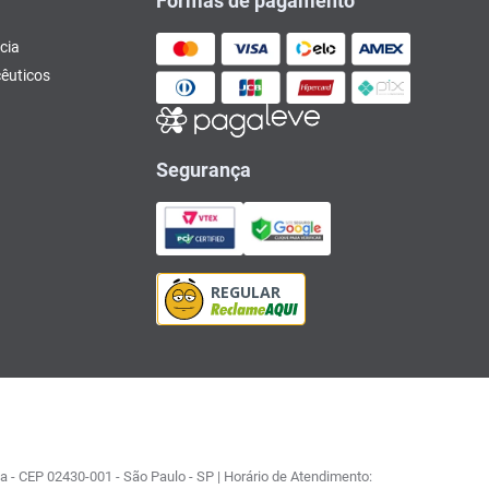
Formas de pagamento
cia
êuticos
Segurança
 - CEP 02430-001 - São Paulo - SP | Horário de Atendimento: