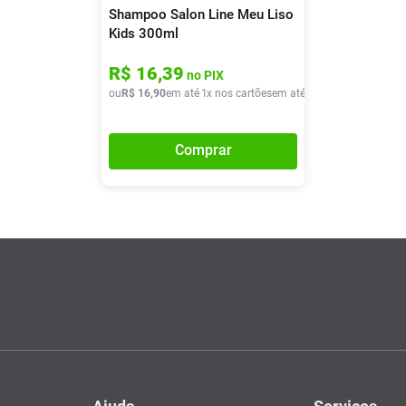
Shampoo Salon Line Meu Liso
Kids 300ml
R$
16
,
39
no PIX
ou
R$
16
,
90
em até
1
x nos cartões
em até
1
x de
R$
16
,
90
Comprar