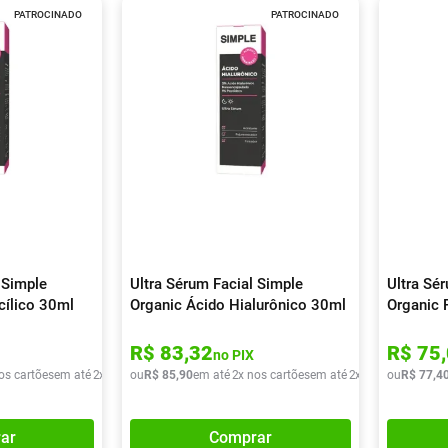
PATROCINADO
PATROCINADO
 Simple
Ultra Sérum Facial Simple
Ultra Sé
cílico 30ml
Organic Ácido Hialurônico 30ml
Organic 
R$
83
,
32
R$
75
,
no PIX
os cartões
em até
2
x de
R$
ou
36
R$
,
20
85
,
90
em até
2
x nos cartões
em até
2
x de
R$
ou
42
R$
,
95
77
,
4
ar
Comprar