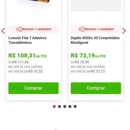
Restam 1 unidades!
Restam 1 unidades!
Loxonin Flex 7 Adesivos
Digeliv 400fcc 30 Comprimidos
Transdérmicos
Mastigavel
R$
108
,
31
R$
73
,
19
no PIX
no PIX
ou
R$
111
,
66
ou
R$
75
,
45
em até
3
x nos cartões
em até
2
x nos cartões
em até
3
x de
R$
37
,
22
em até
2
x de
R$
37
,
72
Comprar
Comprar