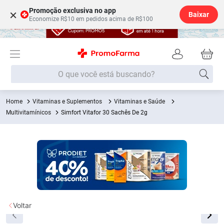
Promoção exclusiva no app
×
Baixar
Economize R$10 em pedidos acima de R$100
O que você está buscando?
Vitaminas e Suplementos
Vitaminas e Saúde
Termos mais buscados
Multivitamínicos
Simfort Vitafor 30 Sachês De 2g
Fralda
1
º
Lenço Umedecido
2
º
Medley
3
º
Fralda Xg
4
º
Fralda G
5
º
Shampoo
6
º
Voltar
Desodorante
7
º