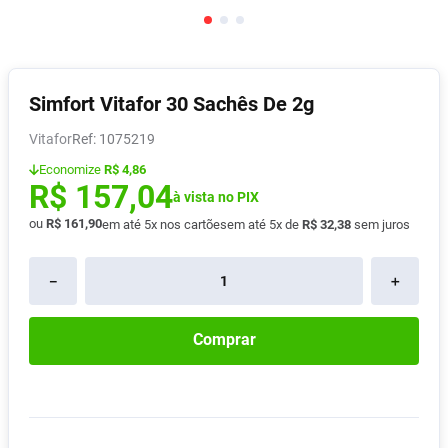
Pampers Confort Sec
8
º
Vitamina D
9
º
Soro Fisiológico
10
º
Simfort Vitafor 30 Sachês De 2g
Vitafor
:
1075219
Economize
R$ 4,86
R$
157
,
04
à vista no PIX
ou
R$
161
,
90
em até
5
x nos cartões
em até
5
x de
R$
32
,
38
sem juros
－
＋
Comprar