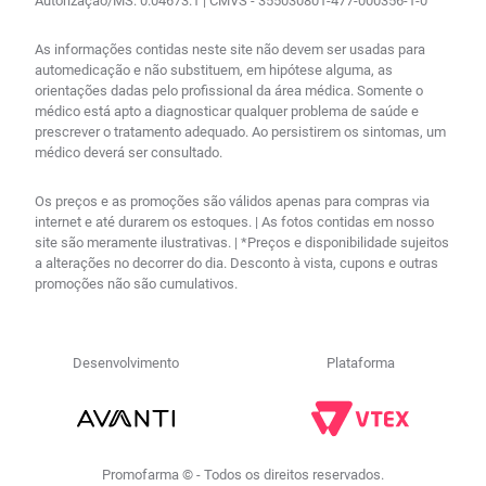
Autorização/MS: 0.04673.1 | CMVS - 355030801-477-000356-1-0
As informações contidas neste site não devem ser usadas para
automedicação e não substituem, em hipótese alguma, as
orientações dadas pelo profissional da área médica. Somente o
médico está apto a diagnosticar qualquer problema de saúde e
prescrever o tratamento adequado. Ao persistirem os sintomas, um
médico deverá ser consultado.
Os preços e as promoções são válidos apenas para compras via
internet e até durarem os estoques. | As fotos contidas em nosso
site são meramente ilustrativas. | *Preços e disponibilidade sujeitos
a alterações no decorrer do dia. Desconto à vista, cupons e outras
promoções não são cumulativos.
Desenvolvimento
Plataforma
R$
157
,
04
no PIX
Comprar
－
＋
Em até
5
x
R$
32
,
38
sem
Promofarma © - Todos os direitos reservados.
juros