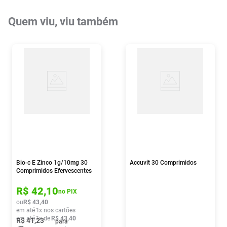
Quem viu, viu também
Bio-c E Zinco 1g/10mg 30
Accuvit 30 Comprimidos
Comprimidos Efervescentes
R$
42
,
10
no PIX
ou
R$
43
,
40
em até
1
x nos cartões
em até
1
x de
R$
43
,
40
R$
41
,
23
para