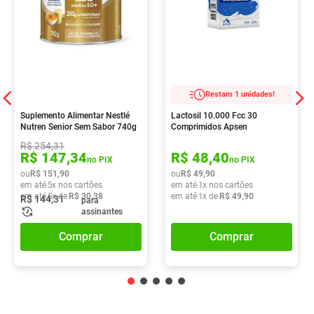
Restam 1 unidades!
Suplemento Alimentar Nestlé
Lactosil 10.000 Fcc 30
Nutren Senior Sem Sabor 740g
Comprimidos Apsen
R$
254
,
31
R$
147
,
34
R$
48
,
40
no PIX
no PIX
ou
R$
151
,
90
ou
R$
49
,
90
em até
5
x nos cartões
em até
1
x nos cartões
em até
5
x de
R$
30
,
38
em até
1
x de
R$
49
,
90
R$
144
,
31
para
assinantes
Comprar
Comprar