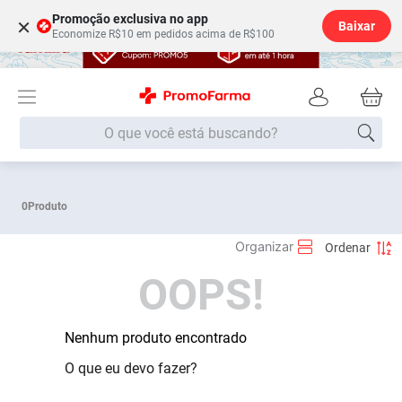
Promoção exclusiva no app
×
Baixar
Economize R$10 em pedidos acima de R$100
O que você está buscando?
Termos mais buscados
0
Produto
Fralda
1
º
Lenço Umedecido
2
º
OOPS!
Medley
3
º
Fralda Xg
4
º
Fralda G
Nenhum produto encontrado
5
º
Shampoo
6
º
O que eu devo fazer?
Desodorante
7
º