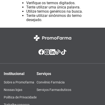
Verifique os termos digitados.
Pampers Confort Sec
8
º
Tente utilizar uma única palavra.
Utilize termos genéricos na busca.
Vitamina D
9
º
Tente utilizar sinônimos do termo
desejado.
Soro Fisiológico
10
º
Institucional
Serviços
Sobre a Promofarma
Convênio Farmácia
Nossas lojas
Serviços Farmacêuticos
Política de Privacidade
Trabalhe conosco