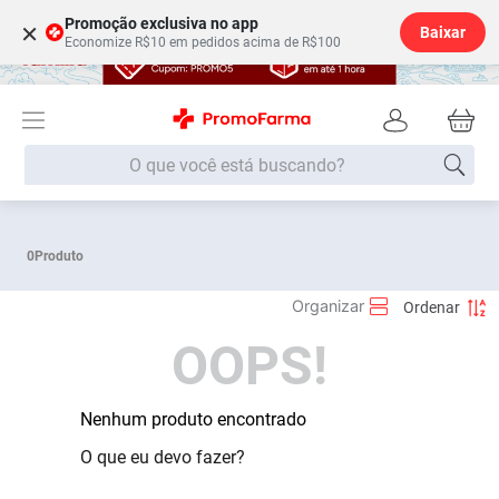
Promoção exclusiva no app
×
Baixar
Economize R$10 em pedidos acima de R$100
O que você está buscando?
Termos mais buscados
0
Produto
Fralda
1
º
Lenço Umedecido
2
º
OOPS!
Medley
3
º
Fralda Xg
4
º
Fralda G
Nenhum produto encontrado
5
º
Desodorante
6
º
O que eu devo fazer?
Shampoo
7
º