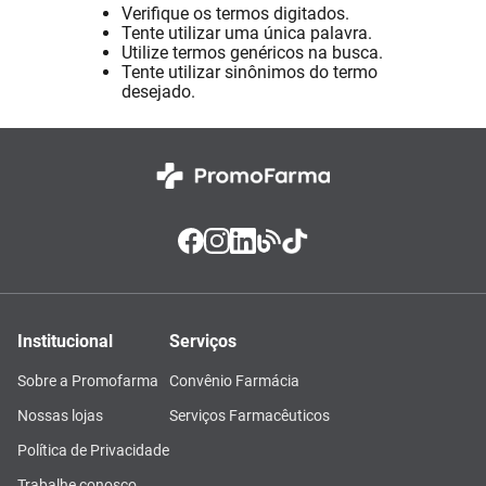
Verifique os termos digitados.
Absorvente
8
º
Tente utilizar uma única palavra.
Utilize termos genéricos na busca.
Pampers Confort Sec
9
º
Tente utilizar sinônimos do termo
desejado.
Lavitan
10
º
Institucional
Serviços
Sobre a Promofarma
Convênio Farmácia
Nossas lojas
Serviços Farmacêuticos
Política de Privacidade
Trabalhe conosco