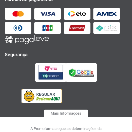
Segurança
Mais Informações
A Promofarma segue as determinações da