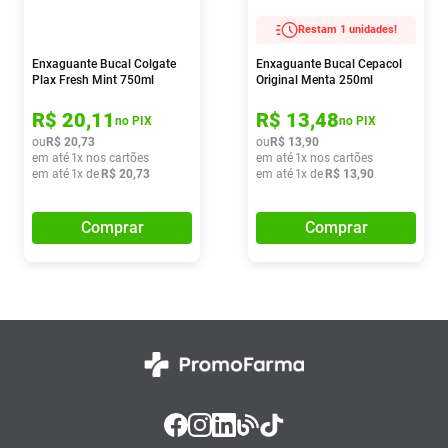
Restam 1 unidades!
Enxaguante Bucal Colgate
Enxaguante Bucal Cepacol
Plax Fresh Mint 750ml
Original Menta 250ml
R$
20
,
11
R$
13
,
48
no PIX
no PIX
ou
R$
20
,
73
ou
R$
13
,
90
em até
1
x nos cartões
em até
1
x nos cartões
em até
1
x de
R$
20
,
73
em até
1
x de
R$
13
,
90
Comprar
Comprar