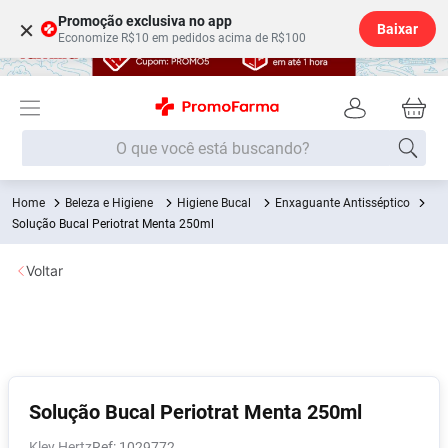
Promoção exclusiva no app
×
Baixar
Economize R$10 em pedidos acima de R$100
O que você está buscando?
Beleza e Higiene
Higiene Bucal
Enxaguante Antisséptico
Termos mais buscados
Solução Bucal Periotrat Menta 250ml
Fralda
1
º
Voltar
Medley
2
º
Lenço Umedecido
3
º
Fralda Xg
4
º
Fralda G
5
º
Shampoo
6
º
Solução Bucal Periotrat Menta 250ml
Desodorante
7
º
Kley Hertz
:
1029772