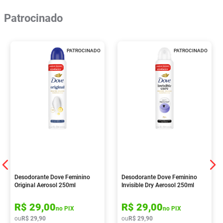
Patrocinado
PATROCINADO
PATROCINADO
Desodorante Dove Feminino
Desodorante Dove Feminino
Original Aerosol 250ml
Invisible Dry Aerosol 250ml
R$
29
,
00
R$
29
,
00
no PIX
no PIX
ou
R$
29
,
90
ou
R$
29
,
90