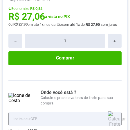
Absorvente
8
º
Economize
R$ 0,84
R$
27
,
06
Lavitan
9
º
à vista no PIX
ou
R$
27
,
90
em até
1
x nos cartões
em até
1
x de
R$
27
,
90
sem juros
Vitamina D
10
º
－
＋
Comprar
Onde você está ?
Calcule o prazo e valores de frete para sua
compra.