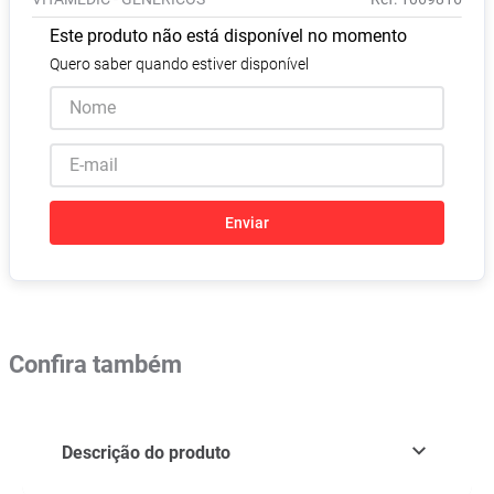
Absorvente
8
º
Este produto não está disponível no momento
Pampers Confort Sec
9
º
Quero saber quando estiver disponível
Lavitan
10
º
Enviar
Confira também
Descrição do produto