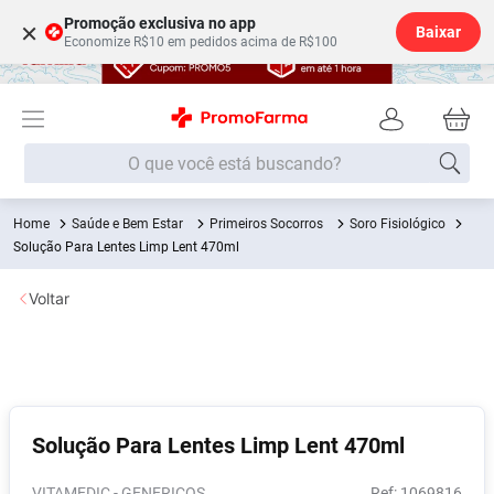
Promoção exclusiva no app
×
Baixar
Economize R$10 em pedidos acima de R$100
O que você está buscando?
Saúde e Bem Estar
Primeiros Socorros
Soro Fisiológico
Termos mais buscados
Solução Para Lentes Limp Lent 470ml
Fralda
1
º
Voltar
Lenço Umedecido
2
º
Medley
3
º
Fralda Xg
4
º
Fralda G
5
º
Solução Para Lentes Limp Lent 470ml
Desodorante
6
º
Shampoo
7
º
VITAMEDIC - GENERICOS
:
1069816