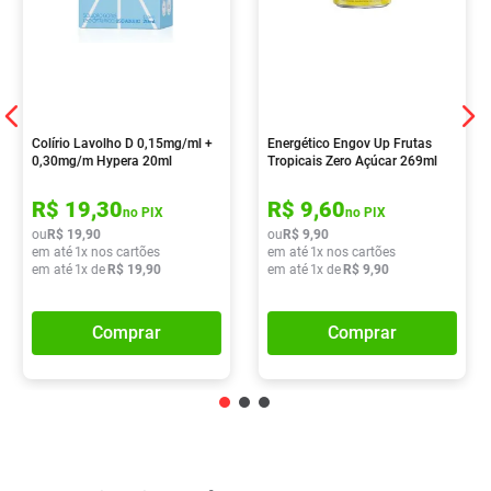
Colírio Lavolho D 0,15mg/ml +
Energético Engov Up Frutas
0,30mg/m Hypera 20ml
Tropicais Zero Açúcar 269ml
R$
19
,
30
R$
9
,
60
no PIX
no PIX
ou
R$
19
,
90
ou
R$
9
,
90
em até
1
x nos cartões
em até
1
x nos cartões
em até
1
x de
R$
19
,
90
em até
1
x de
R$
9
,
90
Comprar
Comprar