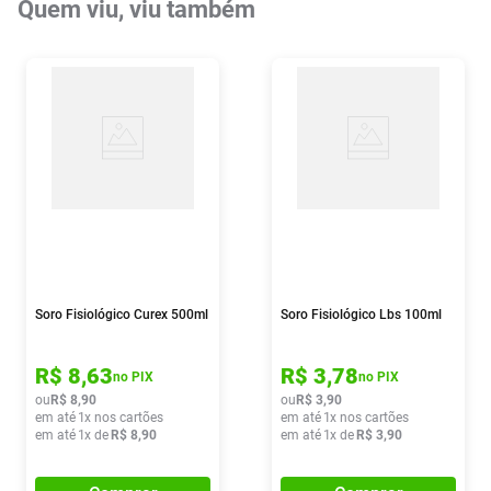
Quem viu, viu também
Soro Fisiológico Curex 500ml
Soro Fisiológico Lbs 100ml
R$
8
,
63
R$
3
,
78
no PIX
no PIX
ou
R$
8
,
90
ou
R$
3
,
90
em até
1
x nos cartões
em até
1
x nos cartões
em até
1
x de
R$
8
,
90
em até
1
x de
R$
3
,
90