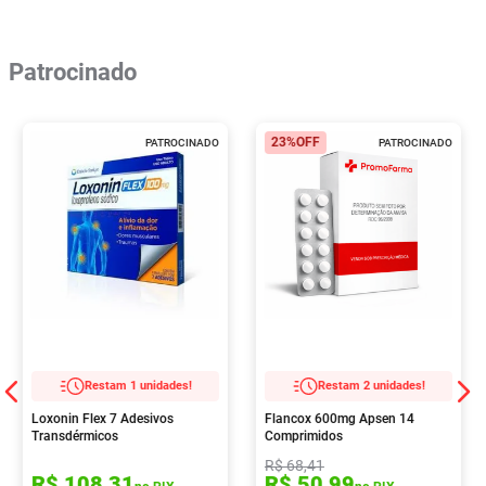
Patrocinado
23%
OFF
PATROCINADO
PATROCINADO
Restam 1 unidades!
Restam 2 unidades!
Loxonin Flex 7 Adesivos
Flancox 600mg Apsen 14
Transdérmicos
Comprimidos
R$
68
,
41
R$
108
,
31
R$
50
,
99