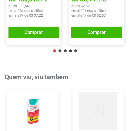
no PIX
no PIX
ou
R$
111
,
66
ou
R$
52
,
57
em até
3
x nos cartões
em até
1
x nos cartões
em até
3
x de
R$
37
,
22
em até
1
x de
R$
52
,
57
Comprar
Comprar
Quem viu, viu também