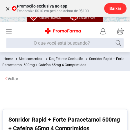
Promoção exclusiva no app
×
Baixar
Economize R$10 em pedidos acima de R$100
O que você está buscando?
Medicamentos
Dor, Febre e Contusão
Sonridor Rapid + Forte
Termos mais buscados
Paracetamol 500mg + Cafeína 65mg 4 Comprimidos
Fralda
1
º
Voltar
Medley
2
º
Lenço Umedecido
3
º
Fralda Xg
4
º
Fralda G
5
º
Shampoo
6
º
Sonridor Rapid + Forte Paracetamol 500mg
+ Cafeína 65mg 4 Comprimidos
Desodorante
7
º