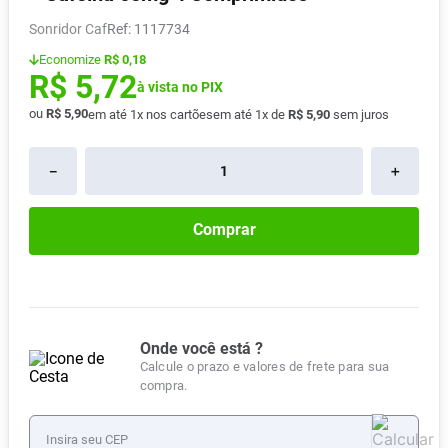
Absorvente
8
º
Sonridor Caf
:
1117734
Vitamina D
9
º
Economize
R$ 0,18
R$
5
,
72
Lavitan
à vista no PIX
10
º
ou
R$
5
,
90
em até
1
x nos cartões
em até
1
x de
R$
5
,
90
sem juros
－
＋
Comprar
Onde você está ?
Calcule o prazo e valores de frete para sua
compra.