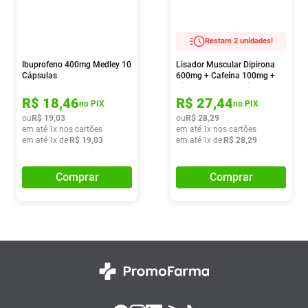
Restam 2 unidades!
Ibuprofeno 400mg Medley 10
Lisador Muscular Dipirona
Cápsulas
600mg + Cafeína 100mg +
Citrato De Orfenadrina 70mg
16 Comprimidos
R$
18
,
46
R$
27
,
44
no PIX
no PIX
ou
R$
19
,
03
ou
R$
28
,
29
em até
1
x nos cartões
em até
1
x nos cartões
em até
1
x de
R$
19
,
03
em até
1
x de
R$
28
,
29
Comprar
Comprar