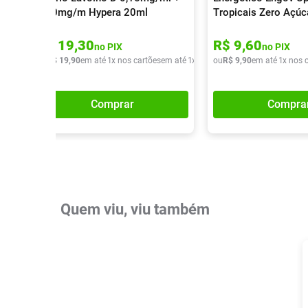
0,30mg/m Hypera 20ml
Tropicais Zero Açú
R$
19
,
30
R$
9
,
60
no PIX
no PIX
ou
R$
19
,
90
em até
1
x nos cartões
em até
1
x de
R$
ou
19
R$
,
90
9
,
90
em até
1
x nos 
Comprar
Compra
Quem viu, viu também