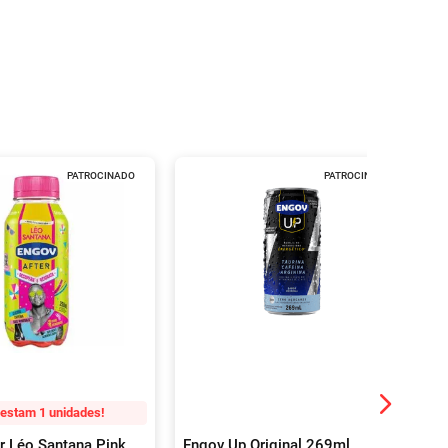
PATROCINADO
PATROCINADO
estam 1 unidades!
r Léo Santana Pink
Engov Up Original 269ml