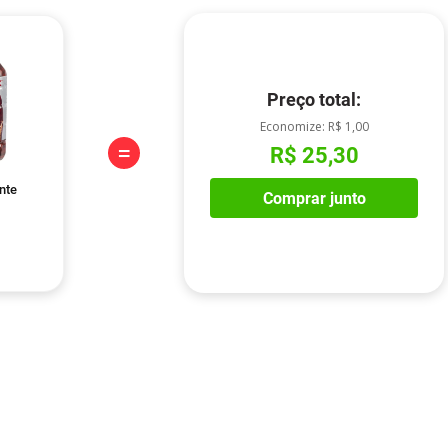
Preço total:
Economize:
R$ 1,00
=
R$ 25,30
nte
Comprar junto
o Açúcar