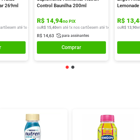
car 269ml
Control Baunilha 200ml
Lemonade
R$
14
,
94
R$
13
,
4
no PIX
cartões
em até
1
x de
R$
ou
9
,
90
R$
15
,
40
em até
1
x nos cartões
em até
1
x de
R$
ou
15
R$
,
40
13
,
90
e
R$
14
,
63
para assinantes
r
Comprar