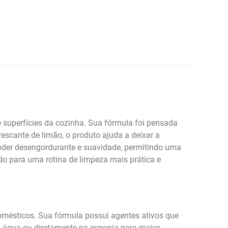
e superfícies da cozinha. Sua fórmula foi pensada
rescante de limão, o produto ajuda a deixar a
 poder desengordurante e suavidade, permitindo uma
ndo para uma rotina de limpeza mais prática e
omésticos. Sua fórmula possui agentes ativos que
em água ou diretamente na esponja para maior