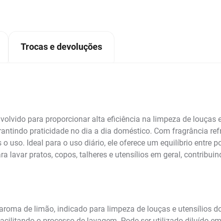
Trocas e devoluções
olvido para proporcionar alta eficiência na limpeza de louças 
rantindo praticidade no dia a dia doméstico. Com fragrância ref
 uso. Ideal para o uso diário, ele oferece um equilíbrio entre
a lavar pratos, copos, talheres e utensílios em geral, contribui
roma de limão, indicado para limpeza de louças e utensílios d
 facilitando o processo de lavagem. Pode ser utilizado diluído 