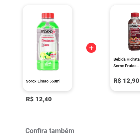
+
Bebida Hidrata
Sorox Frutas
Vermelhas Zer
550ml
R$ 12,90
Sorox Limao 550ml
R$ 12,40
Confira também