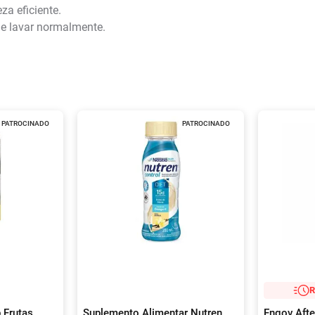
za eficiente.
 e lavar normalmente.
PATROCINADO
PATROCINADO
R
 Frutas
Suplemento Alimentar Nutren
Engov Afte