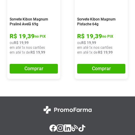
Sorvete Kibon Magnum
Sorvete Kibon Magnum
Praliné Avelã 69g
Pistache 64g
R$
19
,
39
R$
19
,
39
no PIX
no PIX
ou
R$
19
,
99
ou
R$
19
,
99
em até
1
x nos cartões
em até
1
x nos cartões
em até
1
x de
R$
19
,
99
em até
1
x de
R$
19
,
99
Comprar
Comprar