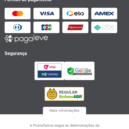
Segurança
Mais Informações
A Promofarma segue as determinações da