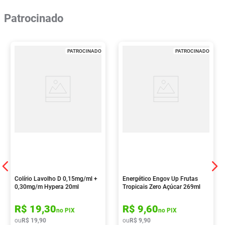
Patrocinado
PATROCINADO
PATROCINADO
Colírio Lavolho D 0,15mg/ml +
Energético Engov Up Frutas
0,30mg/m Hypera 20ml
Tropicais Zero Açúcar 269ml
R$
19
,
30
R$
9
,
60
no PIX
no PIX
ou
R$
19
,
90
ou
R$
9
,
90