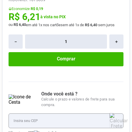
Pampers Confort Sec
8
º
Economize
R$ 0,19
R$
6
,
21
Vitamina D
9
º
à vista no PIX
ou
R$
6
,
40
em até
1
x nos cartões
em até
1
x de
R$
6
,
40
sem juros
Soro Fisiológico
10
º
－
＋
Comprar
Onde você está ?
Calcule o prazo e valores de frete para sua
compra.