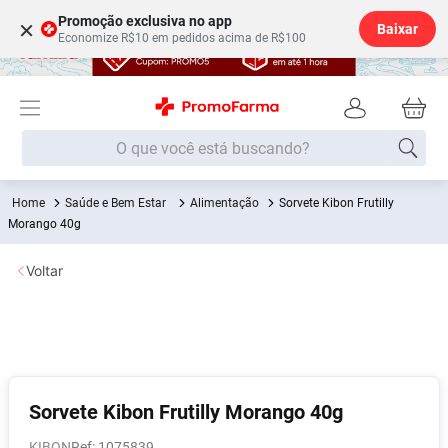
Promoção exclusiva no app
×
Baixar
Economize R$10 em pedidos acima de R$100
O que você está buscando?
Saúde e Bem Estar
Alimentação
Sorvete Kibon Frutilly
Termos mais buscados
Morango 40g
Fralda
1
º
Voltar
Lenço Umedecido
2
º
Medley
3
º
Fralda Xg
4
º
Fralda G
5
º
Shampoo
6
º
Sorvete Kibon Frutilly Morango 40g
Desodorante
7
º
KIBON
:
1075839