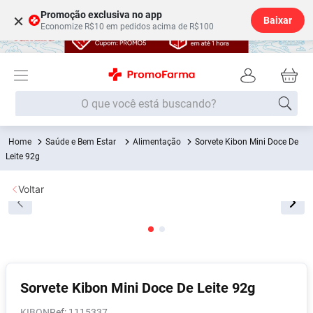
Promoção exclusiva no app
×
Baixar
Economize R$10 em pedidos acima de R$100
O que você está buscando?
Saúde e Bem Estar
Alimentação
Sorvete Kibon Mini Doce De
Termos mais buscados
Leite 92g
Fralda
1
º
Voltar
Lenço Umedecido
2
º
Medley
3
º
Fralda Xg
4
º
Fralda G
5
º
Shampoo
6
º
Sorvete Kibon Mini Doce De Leite 92g
Desodorante
7
º
KIBON
:
1115337