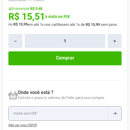
Pampers Confort Sec
8
º
Economize
R$ 0,48
R$
15
,
51
Vitamina D
9
º
à vista no PIX
ou
R$
15
,
99
em até
1
x nos cartões
em até
1
x de
R$
15
,
99
sem juros
Soro Fisiológico
10
º
－
＋
Comprar
Onde você está ?
Calcule o prazo e valores de frete para sua compra.
Não sei meu CEP