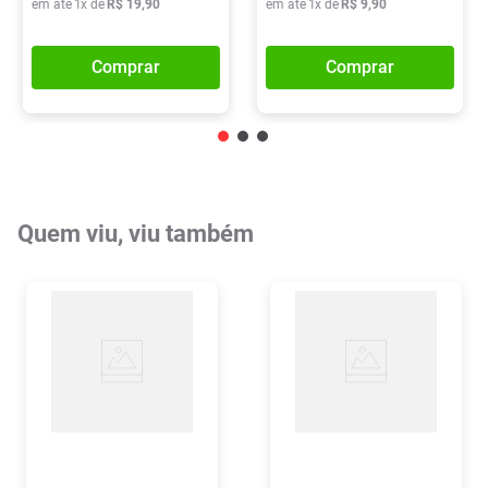
em até
1
x de
R$
19
,
90
em até
1
x de
R$
9
,
90
Comprar
Comprar
Quem viu, viu também