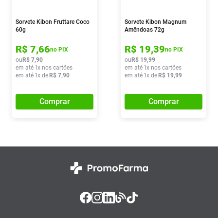
Sorvete Kibon Fruttare Coco
Sorvete Kibon Magnum
60g
Amêndoas 72g
R$
7
,
66
R$
19
,
39
no PIX
no PIX
ou
R$
7
,
90
ou
R$
19
,
99
em até
1
x nos cartões
em até
1
x nos cartões
em até
1
x de
R$
7
,
90
em até
1
x de
R$
19
,
99
Comprar
Comprar