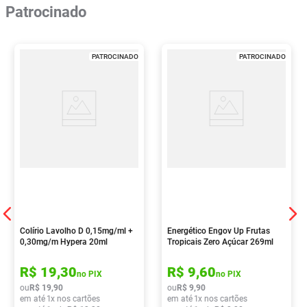
Patrocinado
PATROCINADO
PATROCINADO
Colírio Lavolho D 0,15mg/ml +
Energético Engov Up Frutas
0,30mg/m Hypera 20ml
Tropicais Zero Açúcar 269ml
R$
19
,
30
R$
9
,
60
no PIX
no PIX
ou
R$
19
,
90
ou
R$
9
,
90
em até
1
x nos cartões
em até
1
x nos cartões