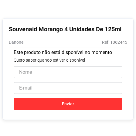
Absorvente
8
º
Pampers Confort Sec
9
º
Lavitan
10
º
Souvenaid Morango 4 Unidades De 125ml
Danone
:
1062445
Este produto não está disponível no momento
Quero saber quando estiver disponível
Enviar