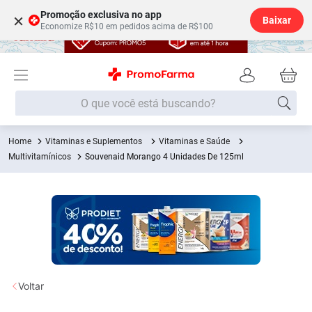
Promoção exclusiva no app
×
Baixar
Economize R$10 em pedidos acima de R$100
O que você está buscando?
Vitaminas e Suplementos
Vitaminas e Saúde
Termos mais buscados
Multivitamínicos
Souvenaid Morango 4 Unidades De 125ml
Fralda
1
º
Lenço Umedecido
2
º
Medley
3
º
Fralda Xg
4
º
Fralda G
5
º
Desodorante
6
º
Voltar
Shampoo
7
º