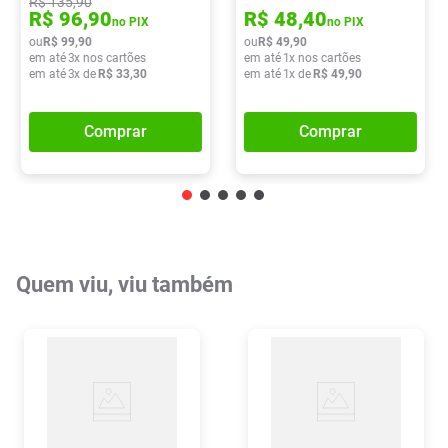
R$
135
,
90
R$
96
,
90
R$
48
,
40
no PIX
no PIX
ou
R$
99
,
90
ou
R$
49
,
90
em até
3
x nos cartões
em até
1
x nos cartões
em até
3
x de
R$
33
,
30
em até
1
x de
R$
49
,
90
Comprar
Comprar
Quem viu, viu também