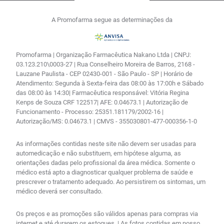
A Promofarma segue as determinações da
Promofarma | Organização Farmacêutica Nakano Ltda | CNPJ:
03.123.210\0003-27 | Rua Conselheiro Moreira de Barros, 2168 -
Lauzane Paulista - CEP 02430-001 - São Paulo - SP | Horário de
Atendimento: Segunda à Sexta-feira das 08:00 às 17:00h e Sábado
das 08:00 às 14:30| Farmacêutica responsável: Vitória Regina
Kenps de Souza CRF 122517| AFE: 0.04673.1 | Autorização de
Funcionamento - Processo: 25351.181179/2002-16 |
Autorização/MS: 0.04673.1 | CMVS - 355030801-477-000356-1-0
As informações contidas neste site não devem ser usadas para
automedicação e não substituem, em hipótese alguma, as
orientações dadas pelo profissional da área médica. Somente o
médico está apto a diagnosticar qualquer problema de saúde e
prescrever o tratamento adequado. Ao persistirem os sintomas, um
médico deverá ser consultado.
Os preços e as promoções são válidos apenas para compras via
internet e até durarem os estoques. | As fotos contidas em nosso