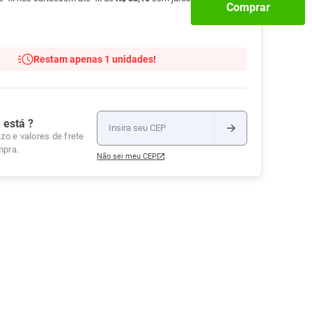
Comprar
Tudo
Tiras para Teste
Lenços e Toalhas
Talcos
Esponjas
Umedecidas
Ver Tudo
Ver Tudo
Ver Tudo
Restam apenas 1 unidades!
Protetor de Colchão
Roupas Íntimas
Ver Tudo
 está ?
zo e valores de frete
mpra.
Não sei meu CEP