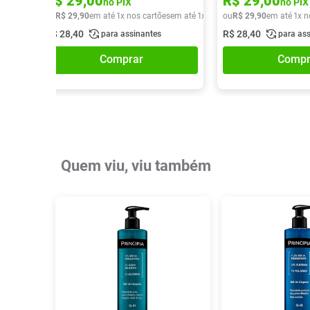
R$
29
,
00
R$
29
,
00
no PIX
no PIX
ou
R$
29
,
90
em até
1
x nos cartões
em até
1
x de
R$
ou
29
R$
,
90
29
,
90
em até
1
x n
R$
28
,
40
R$
28
,
40
para assinantes
para as
Comprar
Compr
Quem viu, viu também