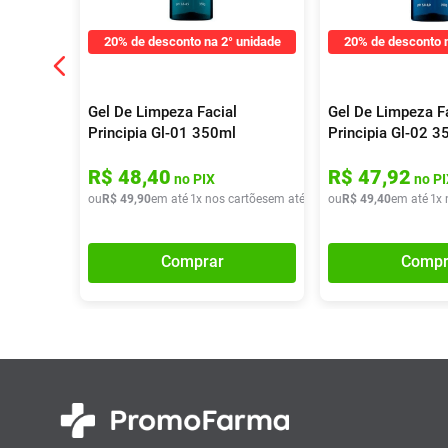
20% de desconto na 2° unidade
20% de desconto n
Gel De Limpeza Facial
Gel De Limpeza F
Principia Gl-01 350ml
Principia Gl-02 3
R$
48
,
40
R$
47
,
92
no PIX
no PI
ou
R$
49
,
90
em até
1
x nos cartões
em até
1
x de
ou
R$
R$
49
49
,
90
,
40
em até
1
x 
Comprar
Compr