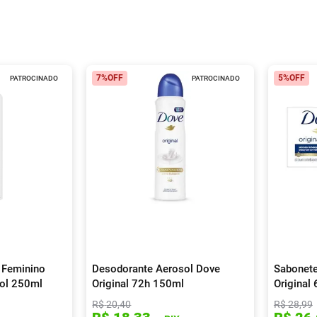
7%
OFF
5%
OFF
PATROCINADO
PATROCINADO
 Feminino
Desodorante Aerosol Dove
Sabonete
sol 250ml
Original 72h 150ml
Original
R$
20
,
40
R$
28
,
99