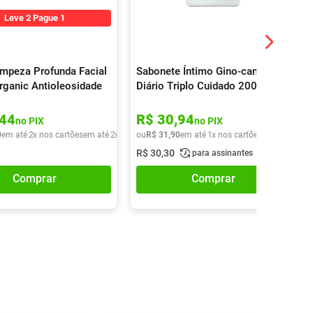
Leve 2 Pague 1
impeza Profunda Facial
Sabonete Íntimo Gino-canesten
rganic Antioleosidade
Diário Triplo Cuidado 200ml
44
R$
30
,
94
no PIX
no PIX
0
em até
2
x nos cartões
em até
2
x de
R$
ou
32
R$
,
70
31
,
90
em até
1
x nos cartões
em até
1
x de
R$
30
,
30
para assinantes
Comprar
Comprar