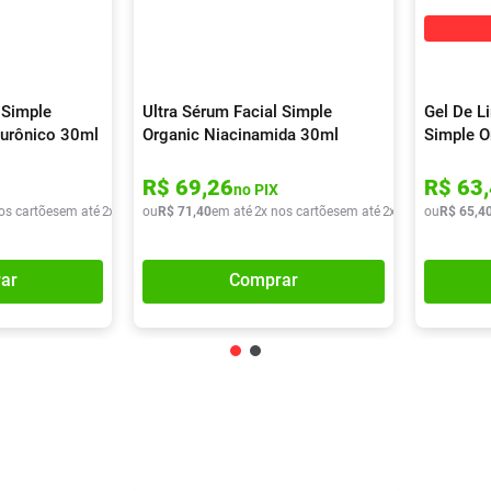
 Simple
Ultra Sérum Facial Simple
Gel De L
lurônico 30ml
Organic Niacinamida 30ml
Simple O
350g
R$
69
,
26
R$
63
,
no PIX
os cartões
em até
2
x de
R$
ou
42
R$
,
95
71
,
40
em até
2
x nos cartões
em até
2
x de
R$
ou
35
R$
,
70
65
,
4
ar
Comprar