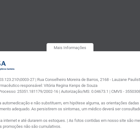
Mais Informações
.123.210\0003-27 | Rua Conselheiro Moreira de Barros, 2168 - Lauzane Paulista
armacêutico responsável: Vitória Regina Kenps de Souza
 Processo: 25351.181179/2002-16 | Autorização/MS: 0.04673.1 | CMVS - 35503
a automedicação e não substituem, em hipótese alguma, as orientações dadas p
tamento adequado. Ao persistirem os sintomas, um médico deverá ser consultad
nternet e até durarem os estoques. | As fotos contidas em nosso site são meram
ras promoções não são cumulativos.