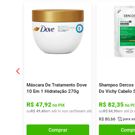
Máscara De Tratamento Dove
Shampoo Dercos 
10 Em 1 Hidratação 270g
Ds Vichy Cabelo S
200g
R$
47
,
92
R$
82
,
35
no PIX
no PI
ou
R$
49
,
40
em até
1
x nos cartões
em até
1
x de
ou
R$
R$
49
84
,
40
,
90
em até
2
x 
R$
80
,
66
para a
Comprar
Compr