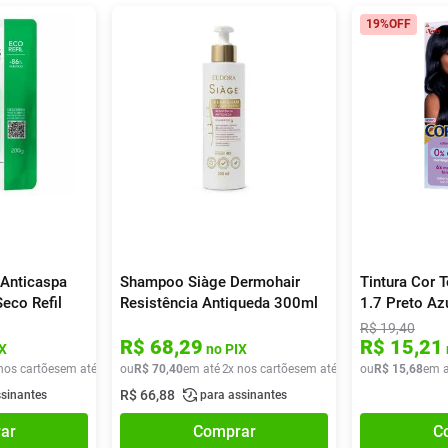
19%
OFF
Anticaspa
Shampoo Siàge Dermohair
Tintura Cor 
eco Refil
Resistência Antiqueda 300ml
1.7 Preto Az
R$
19
,
40
R$
68
,
29
R$
15
,
21
X
no PIX
nos cartões
em até
2
x de
ou
R$
R$
42
70
,
45
,
40
em até
2
x nos cartões
em até
2
x de
ou
R$
R$
35
15
,
20
,
68
em a
R$
66
,
88
ssinantes
para assinantes
ar
Comprar
C