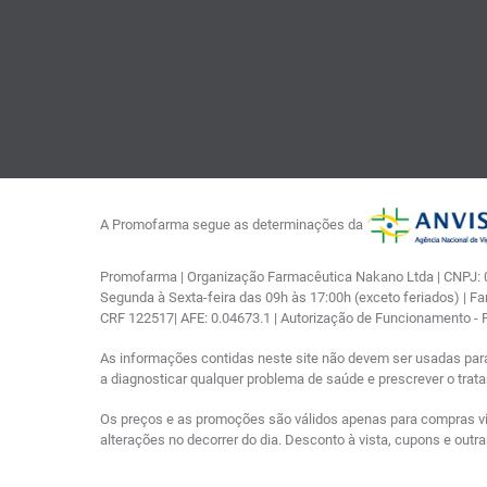
A Promofarma segue as determinações da
Promofarma | Organização Farmacêutica Nakano Ltda | CNPJ: 03
Segunda à Sexta-feira das 09h às 17:00h (exceto feriados) | F
CRF 122517| AFE: 0.04673.1 | Autorização de Funcionamento -
As informações contidas neste site não devem ser usadas par
a diagnosticar qualquer problema de saúde e prescrever o tra
Os preços e as promoções são válidos apenas para compras via i
alterações no decorrer do dia. Desconto à vista, cupons e out