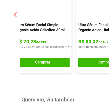
Ultra Sérum Facial Simple
Ultra Sérum Facial
Organic Ácido Salicílico 30ml
Organic Ácido Hia
R$
70
,
23
R$
83
,
32
no PIX
no PIX
ou
R$
72
,
40
em até
2
x nos cartões
em até
2
x de
R$
ou
36
R$
,
20
85
,
90
em até
2
x n
Comprar
Compr
Quem viu, viu também