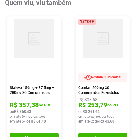
Quem viu, viu também
15%
OFF
Restam 1 unidades!
Stalevo 150mg + 37,5mg +
Comtan 200mg 30
200mg 30 Comprimidos
Comprimidos Revestidos
Revestidos
R$
308
,
58
R$
357
,
38
R$
253
,
79
no PIX
no PIX
ou
R$
368
,
43
ou
R$
261
,
64
em até
6
x nos cartões
em até
6
x nos cartões
em até
6
x de
R$
61
,
40
em até
6
x de
R$
43
,
60