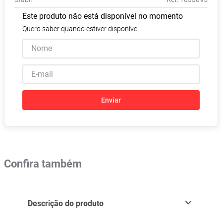
Absorvente
8
º
Este produto não está disponível no momento
Vitamina D
9
º
Quero saber quando estiver disponível
Lavitan
10
º
Enviar
Confira também
Descrição do produto