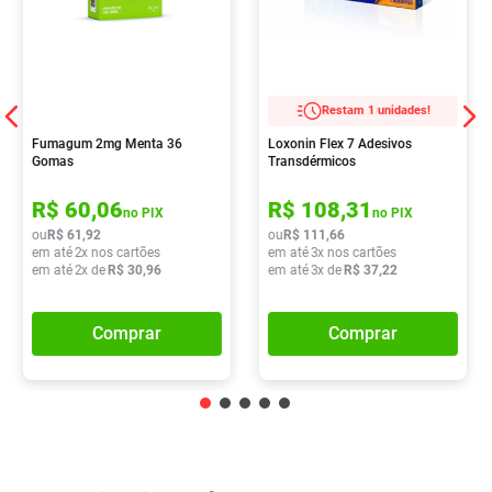
Restam 1 unidades!
Fumagum 2mg Menta 36
Loxonin Flex 7 Adesivos
Gomas
Transdérmicos
R$
60
,
06
R$
108
,
31
no PIX
no PIX
ou
R$
61
,
92
ou
R$
111
,
66
em até
2
x nos cartões
em até
3
x nos cartões
em até
2
x de
R$
30
,
96
em até
3
x de
R$
37
,
22
Comprar
Comprar