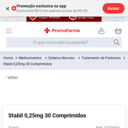
Promoção exclusiva no app
×
Baixar
Economize R$10 em pedidos acima de R$100
O que você está buscando?
Medicamentos
Sistema Nervoso
Tratamento de Parkinson
Termos mais buscados
Stabil 0,25mg 30 Comprimidos
Fralda
1
º
Voltar
Medley
2
º
Lenço Umedecido
3
º
Fralda Xg
4
º
Fralda G
5
º
Stabil 0,25mg 30 Comprimidos
Shampoo
6
º
Desodorante
7
º
Stabil
:
1033895