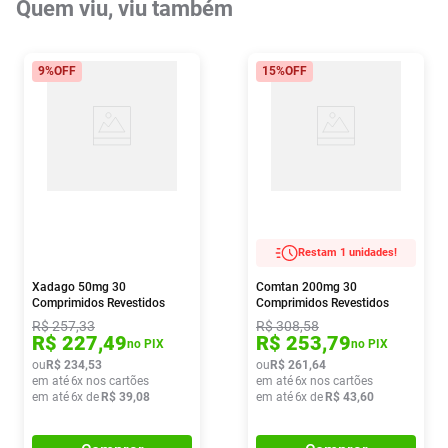
Quem viu, viu também
9%
OFF
15%
OFF
Restam 1 unidades!
Xadago 50mg 30
Comtan 200mg 30
Comprimidos Revestidos
Comprimidos Revestidos
R$
257
,
33
R$
308
,
58
R$
227
,
49
R$
253
,
79
no PIX
no PIX
ou
R$
234
,
53
ou
R$
261
,
64
em até
6
x nos cartões
em até
6
x nos cartões
em até
6
x de
R$
39
,
08
em até
6
x de
R$
43
,
60