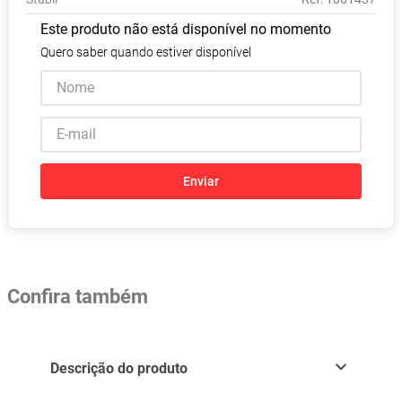
Pampers Confort Sec
8
º
Este produto não está disponível no momento
Vitamina D
9
º
Quero saber quando estiver disponível
Soro Fisiológico
10
º
Enviar
Confira também
Descrição do produto