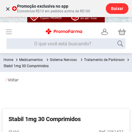
Promoção exclusiva no app
×
Baixar
Economize R$10 em pedidos acima de R$100
O que você está buscando?
Medicamentos
Sistema Nervoso
Tratamento de Parkinson
Termos mais buscados
Stabil 1mg 30 Comprimidos
Fralda
1
º
Voltar
Lenço Umedecido
2
º
Medley
3
º
Fralda Xg
4
º
Fralda G
5
º
Stabil 1mg 30 Comprimidos
Shampoo
6
º
Desodorante
7
º
Stabil
:
1061437