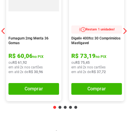
Restam 1 unidades!
Fumagum 2mg Menta 36
Digeliv 400fcc 30 Comprimidos
Gomas
Mastigavel
R$
60
,
06
R$
73
,
19
no PIX
no PIX
ou
R$
61
,
92
ou
R$
75
,
45
em até
2
x nos cartões
em até
2
x nos cartões
em até
2
x de
R$
30
,
96
em até
2
x de
R$
37
,
72
Comprar
Comprar