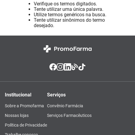
Verifique os termos digitados.
Pampers Confort Sec
8
º
Tente utilizar uma única palavra.
Utilize termos genéricos na busca.
Vitamina D
9
º
Tente utilizar sinônimos do termo
desejado.
Soro Fisiológico
10
º
Institucional
Serviços
Sobre a Promofarma
Convênio Farmácia
Nossas lojas
Serviços Farmacêuticos
Política de Privacidade
Trabalhe conosco