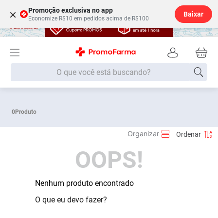
Promoção exclusiva no app
×
Baixar
Economize R$10 em pedidos acima de R$100
O que você está buscando?
Termos mais buscados
0
Produto
Fralda
1
º
Lenço Umedecido
2
º
OOPS!
Medley
3
º
Fralda Xg
4
º
Fralda G
Nenhum produto encontrado
5
º
Shampoo
6
º
O que eu devo fazer?
Desodorante
7
º