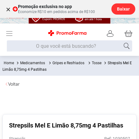
Promoção exclusiva no app
×
Baixar
Economize R$10 em pedidos acima de R$100
O que você está buscando?
Medicamentos
Gripes e Resfriados
Tosse
Strepsils Mel E
Termos mais buscados
Limão 8,75mg 4 Pastilhas
Fralda
1
º
Voltar
Lenço Umedecido
2
º
Medley
3
º
Fralda Xg
4
º
Fralda G
5
º
Strepsils Mel E Limão 8,75mg 4 Pastilhas
Shampoo
6
º
Desodorante
7
º
Strepsils
:
1030507