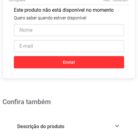
Pampers Confort Sec
8
º
Este produto não está disponível no momento
Vitamina D
9
º
Quero saber quando estiver disponível
Soro Fisiológico
10
º
Enviar
Confira também
Descrição do produto