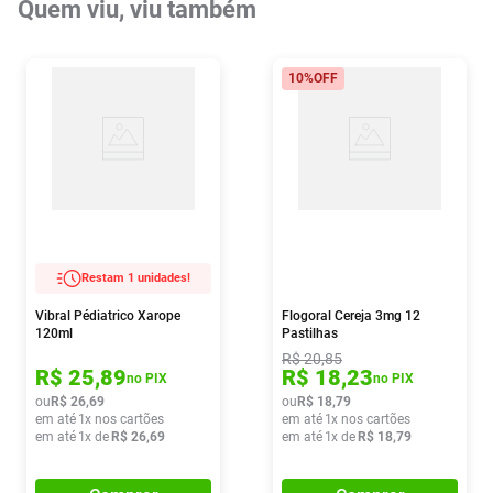
Quem viu, viu também
10%
OFF
Restam 1 unidades!
Vibral Pédiatrico Xarope
Flogoral Cereja 3mg 12
120ml
Pastilhas
R$
20
,
85
R$
25
,
89
R$
18
,
23
no PIX
no PIX
ou
R$
26
,
69
ou
R$
18
,
79
em até
1
x nos cartões
em até
1
x nos cartões
em até
1
x de
R$
26
,
69
em até
1
x de
R$
18
,
79