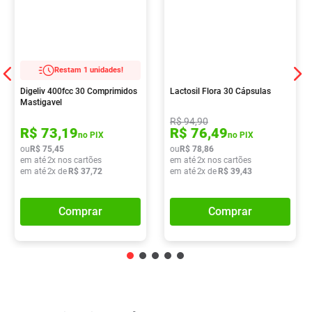
Restam 1 unidades!
Digeliv 400fcc 30 Comprimidos
Lactosil Flora 30 Cápsulas
Mastigavel
R$
94
,
90
R$
73
,
19
R$
76
,
49
no PIX
no PIX
ou
R$
75
,
45
ou
R$
78
,
86
em até
2
x nos cartões
em até
2
x nos cartões
em até
2
x de
R$
37
,
72
em até
2
x de
R$
39
,
43
Comprar
Comprar