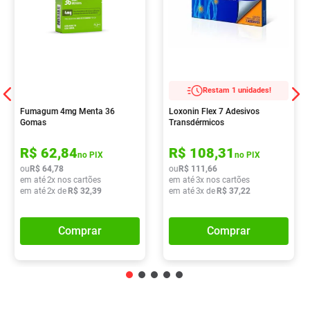
Restam 1 unidades!
Fumagum 4mg Menta 36
Loxonin Flex 7 Adesivos
Gomas
Transdérmicos
R$
62
,
84
R$
108
,
31
no PIX
no PIX
ou
R$
64
,
78
ou
R$
111
,
66
em até
2
x nos cartões
em até
3
x nos cartões
em até
2
x de
R$
32
,
39
em até
3
x de
R$
37
,
22
Comprar
Comprar