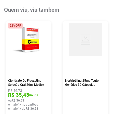
Quem viu, viu também
22%
OFF
Cloridrato De Fluoxetina
Nortriptilina 25mg Teuto
Solução Oral 20ml Medley
Genérico 30 Cápsulas
R$
46
,
73
R$
35
,
43
no PIX
ou
R$
36
,
53
em até
1
x nos cartões
em até
1
x de
R$
36
,
53