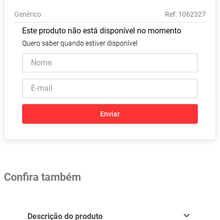
Absorvente
8
º
Genérico
:
1062327
Vitamina D
9
º
Este produto não está disponível no momento
Lavitan
10
º
Quero saber quando estiver disponível
Enviar
Confira também
Descrição do produto