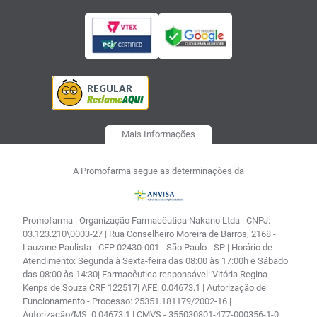
Mais Informações
A Promofarma segue as determinações da
Promofarma | Organização Farmacêutica Nakano Ltda | CNPJ:
03.123.210\0003-27 | Rua Conselheiro Moreira de Barros, 2168 -
Lauzane Paulista - CEP 02430-001 - São Paulo - SP | Horário de
Atendimento: Segunda à Sexta-feira das 08:00 às 17:00h e Sábado
das 08:00 às 14:30| Farmacêutica responsável: Vitória Regina
Kenps de Souza CRF 122517| AFE: 0.04673.1 | Autorização de
Funcionamento - Processo: 25351.181179/2002-16 |
Autorização/MS: 0.04673.1 | CMVS - 355030801-477-000356-1-0