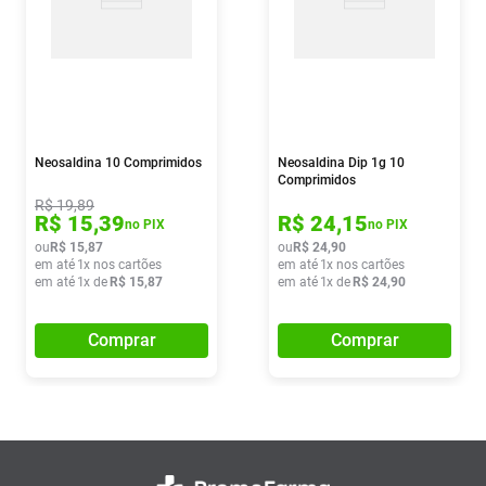
Neosaldina 10 Comprimidos
Neosaldina Dip 1g 10
Comprimidos
R$
19
,
89
R$
15
,
39
R$
24
,
15
no PIX
no PIX
ou
R$
15
,
87
ou
R$
24
,
90
em até
1
x nos cartões
em até
1
x nos cartões
em até
1
x de
R$
15
,
87
em até
1
x de
R$
24
,
90
Comprar
Comprar