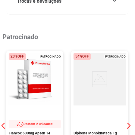
Trocas e devoluções
Patrocinado
23%
OFF
54%
OFF
PATROCINADO
PATROCINADO
Restam 2 unidades!
Flancox 600mg Apsen 14
Dipirona Monoidratada 1g