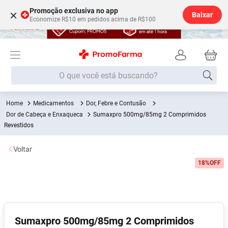
Promoção exclusiva no app
×
Baixar
Economize R$10 em pedidos acima de R$100
O que você está buscando?
Medicamentos
Dor, Febre e Contusão
Termos mais buscados
Dor de Cabeça e Enxaqueca
Sumaxpro 500mg/85mg 2 Comprimidos
Fralda
Revestidos
1
º
Lenço Umedecido
2
º
Voltar
Medley
3
º
18%
OFF
Fralda Xg
4
º
Fralda G
5
º
Shampoo
6
º
Sumaxpro 500mg/85mg 2 Comprimidos
Desodorante
7
º