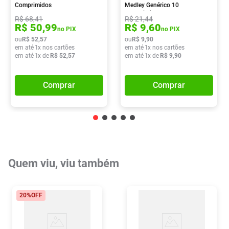
Comprimidos
Medley Genérico 10
Comprimidos
R$
68
,
41
R$
21
,
44
R$
50
,
99
R$
9
,
60
no PIX
no PIX
ou
R$
52
,
57
ou
R$
9
,
90
em até
1
x nos cartões
em até
1
x nos cartões
em até
1
x de
R$
52
,
57
em até
1
x de
R$
9
,
90
Comprar
Comprar
Quem viu, viu também
20%
OFF