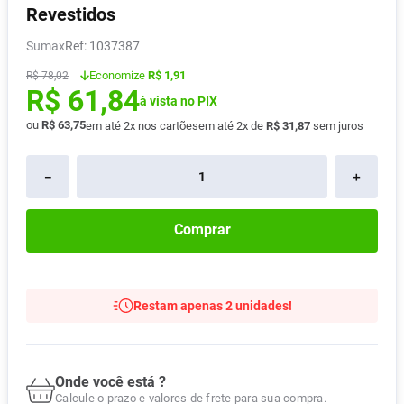
Revestidos
Pampers Confort Sec
8
º
Sumax
:
1037387
Vitamina D
9
º
Economize
R$ 1,91
R$
78
,
02
Soro Fisiológico
10
º
R$
61
,
84
à vista no PIX
ou
R$
63
,
75
em até
2
x nos cartões
em até
2
x de
R$
31
,
87
sem juros
－
＋
Comprar
Restam apenas 2 unidades!
Onde você está ?
Calcule o prazo e valores de frete para sua compra.