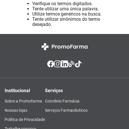
Verifique os termos digitados.
Absorvente
8
º
Tente utilizar uma única palavra.
Utilize termos genéricos na busca.
Vitamina D
9
º
Tente utilizar sinônimos do termo
desejado.
Lavitan
10
º
Institucional
Serviços
Sobre a Promofarma
Convênio Farmácia
Nossas lojas
Serviços Farmacêuticos
Política de Privacidade
Trabalhe conosco