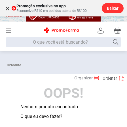
Promoção exclusiva no app
×
Baixar
Economize R$10 em pedidos acima de R$100
O que você está buscando?
Termos mais buscados
0
Produto
Fralda
1
º
Medley
2
º
OOPS!
Lenço Umedecido
3
º
Fralda Xg
4
º
Fralda G
Nenhum produto encontrado
5
º
Shampoo
6
º
O que eu devo fazer?
Desodorante
7
º