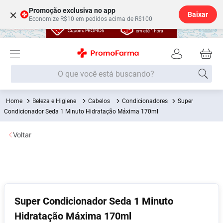
Promoção exclusiva no app
×
Baixar
Economize R$10 em pedidos acima de R$100
O que você está buscando?
Beleza e Higiene
Cabelos
Condicionadores
Super
Termos mais buscados
Condicionador Seda 1 Minuto Hidratação Máxima 170ml
Fralda
1
º
Voltar
Medley
2
º
Lenço Umedecido
3
º
Fralda Xg
4
º
Fralda G
5
º
Super Condicionador Seda 1 Minuto
Shampoo
6
º
Hidratação Máxima 170ml
Desodorante
7
º