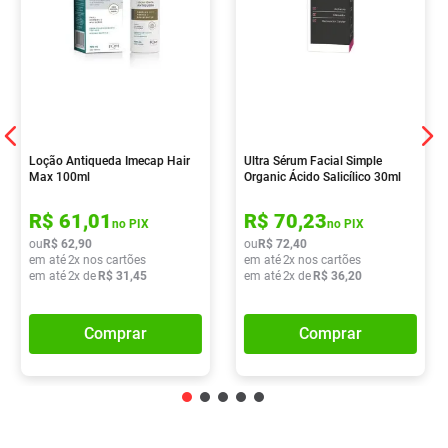
Loção Antiqueda Imecap Hair
Ultra Sérum Facial Simple
Max 100ml
Organic Ácido Salicílico 30ml
R$
61
,
01
R$
70
,
23
no PIX
no PIX
ou
R$
62
,
90
ou
R$
72
,
40
em até
2
x nos cartões
em até
2
x nos cartões
em até
2
x de
R$
31
,
45
em até
2
x de
R$
36
,
20
Comprar
Comprar