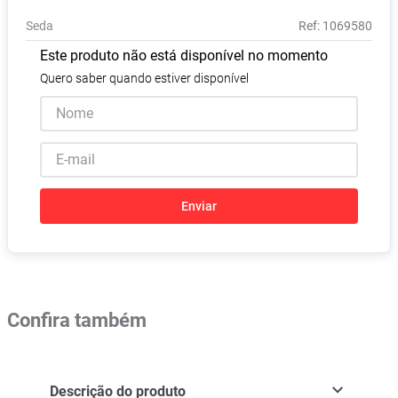
Absorvente
8
º
Seda
:
1069580
Vitamina D
9
º
Este produto não está disponível no momento
Lavitan
10
º
Quero saber quando estiver disponível
Enviar
Confira também
Descrição do produto