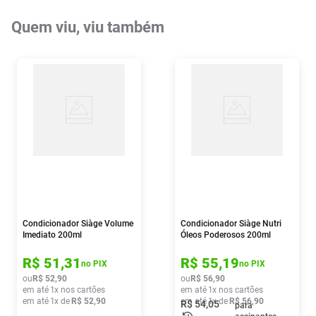
Quem viu, viu também
Condicionador Siàge Volume
Condicionador Siàge Nutri
Imediato 200ml
Óleos Poderosos 200ml
R$
51
,
31
R$
55
,
19
no PIX
no PIX
ou
R$
52
,
90
ou
R$
56
,
90
em até
1
x nos cartões
em até
1
x nos cartões
em até
1
x de
R$
52
,
90
em até
1
x de
R$
56
,
90
R$
54
,
05
para