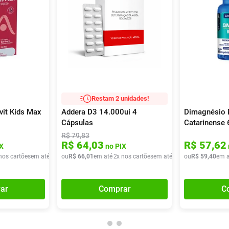
Restam 2 unidades!
rvit Kids Max
Addera D3 14.000ui 4
Dimagnésio 
Cápsulas
Catarinense
R$
79
,
83
R$
64
,
03
R$
57
,
62
X
no PIX
nos cartões
em até
2
x de
ou
R$
R$
38
66
,
60
,
01
em até
2
x nos cartões
em até
2
x de
ou
R$
R$
33
59
,
00
,
40
em a
ar
Comprar
C