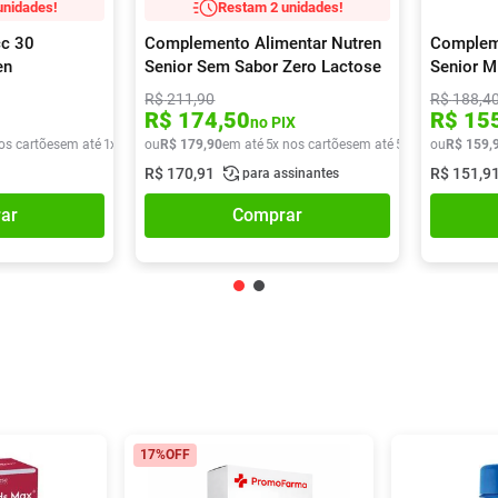
unidades!
Restam 2 unidades!
cc 30
Complemento Alimentar Nutren
Compleme
en
Senior Sem Sabor Zero Lactose
Senior M
740g
R$
211
,
90
R$
188
,
4
R$
174
,
50
R$
15
no PIX
os cartões
em até
1
x de
R$
ou
49
R$
,
90
179
,
90
em até
5
x nos cartões
em até
5
x de
R$
ou
R$
35
,
159
98
,
R$
170
,
91
R$
151
,
9
para assinantes
ar
Comprar
17%
OFF