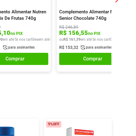
nto Alimentar Nutren
Complemento Alimentar Nutren
ix De Frutas 740g
Senior Chocolate 740g
0
R$
246
,
89
5
,
10
R$
156
,
55
no PIX
no PIX
90
em até
5
x nos cartões
em até
5
x de
R$
ou
R$
31
,
161
98
,
39
em até
5
x nos cartões
em até
5
x d
1
R$
153
,
32
para assinantes
para assinantes
Comprar
Comprar
9%
OFF