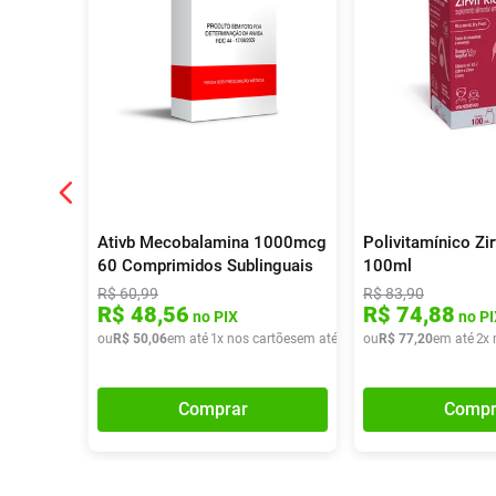
Ativb Mecobalamina 1000mcg
Polivitamínico Zi
60 Comprimidos Sublinguais
100ml
R$
60
,
99
R$
83
,
90
R$
48
,
56
R$
74
,
88
no PIX
no PI
ou
R$
50
,
06
em até
1
x nos cartões
em até
1
x de
ou
R$
R$
50
77
,
06
,
20
em até
2
x 
Comprar
Compr