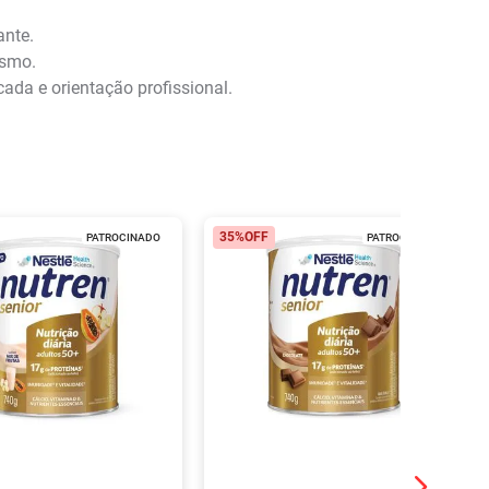
ante.
ismo.
da e orientação profissional.
35%
OFF
PATROCINADO
PATROCINADO