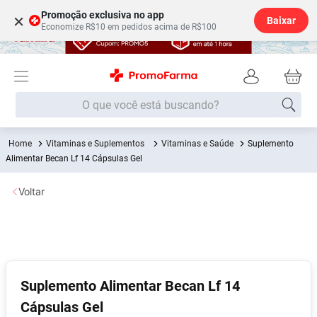
Promoção exclusiva no app
×
Baixar
Economize R$10 em pedidos acima de R$100
O que você está buscando?
Vitaminas e Suplementos
Vitaminas e Saúde
Suplemento
Termos mais buscados
Alimentar Becan Lf 14 Cápsulas Gel
Fralda
1
º
Voltar
Medley
2
º
Lenço Umedecido
3
º
Fralda Xg
4
º
Fralda G
5
º
Suplemento Alimentar Becan Lf 14
Shampoo
6
º
Cápsulas Gel
Desodorante
7
º