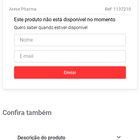
Absorvente
8
º
Arese Pharma
:
1137210
Vitamina D
9
º
Este produto não está disponível no momento
Lavitan
10
º
Quero saber quando estiver disponível
Enviar
Confira também
Descrição do produto