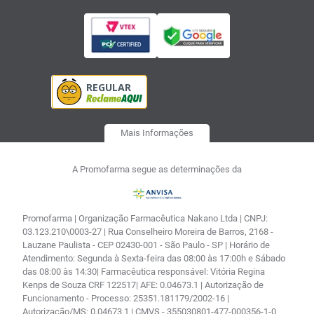
Mais Informações
A Promofarma segue as determinações da
Promofarma | Organização Farmacêutica Nakano Ltda | CNPJ:
03.123.210\0003-27 | Rua Conselheiro Moreira de Barros, 2168 -
Lauzane Paulista - CEP 02430-001 - São Paulo - SP | Horário de
Atendimento: Segunda à Sexta-feira das 08:00 às 17:00h e Sábado
das 08:00 às 14:30| Farmacêutica responsável: Vitória Regina
Kenps de Souza CRF 122517| AFE: 0.04673.1 | Autorização de
Funcionamento - Processo: 25351.181179/2002-16 |
Autorização/MS: 0.04673.1 | CMVS - 355030801-477-000356-1-0