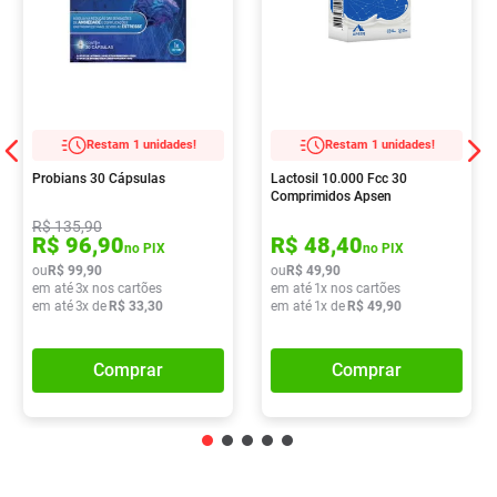
Restam 1 unidades!
Restam 1 unidades!
Probians 30 Cápsulas
Lactosil 10.000 Fcc 30
Comprimidos Apsen
R$
135
,
90
R$
96
,
90
R$
48
,
40
no PIX
no PIX
ou
R$
99
,
90
ou
R$
49
,
90
em até
3
x nos cartões
em até
1
x nos cartões
em até
3
x de
R$
33
,
30
em até
1
x de
R$
49
,
90
Comprar
Comprar