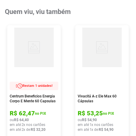
Quem viu, viu também
Restam 1 unidades!
Centrum Beneficios Energia
Vivacitá A-z Ele Max 60
Corpo E Mente 60 Capsulas
Cápsulas
Gelatinosas
R$
62
,
47
R$
53
,
25
no PIX
no PIX
ou
R$
64
,
40
ou
R$
54
,
90
em até
2
x nos cartões
em até
1
x nos cartões
em até
2
x de
R$
32
,
20
em até
1
x de
R$
54
,
90