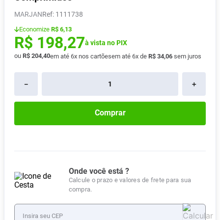
Absorvente
8
º
MARJAN
:
1111738
Lavitan
9
º
Economize
R$ 6,13
R$
198
,
27
Vitamina D
à vista no PIX
10
º
ou
R$
204
,
40
em até
6
x nos cartões
em até
6
x de
R$
34
,
06
sem juros
－
＋
Comprar
Onde você está ?
Calcule o prazo e valores de frete para sua
compra.