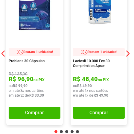
Restam 1 unidades!
Restam 1 unidades!
Probians 30 Cápsulas
Lactosil 10.000 Fcc 30
Comprimidos Apsen
R$
135
,
90
R$
96
,
90
R$
48
,
40
no PIX
no PIX
ou
R$
99
,
90
ou
R$
49
,
90
em até
3
x nos cartões
em até
1
x nos cartões
em até
3
x de
R$
33
,
30
em até
1
x de
R$
49
,
90
Comprar
Comprar