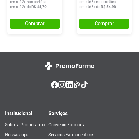
em até
2
x nos cartões
em até
6
x nos cartões
em até
2
x de
R$
44
,
70
em até
6
x de
R$
54
,
98
Comprar
Comprar
Institucional
Serviços
Sobre a Promofarma
Convênio Farmácia
Nossas lojas
Serviços Farmacêuticos