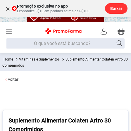
Promoção exclusiva no app
×
Baixar
Economize R$10 em pedidos acima de R$100
O que você está buscando?
Vitaminas e Suplementos
Suplemento Alimentar Colaten Artro 30
Termos mais buscados
Comprimidos
Fralda
1
º
Voltar
Medley
2
º
Lenço Umedecido
3
º
Fralda Xg
4
º
Fralda G
5
º
Shampoo
6
º
Suplemento Alimentar Colaten Artro 30
Comprimidos
Desodorante
7
º