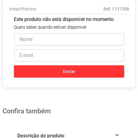
Pampers Confort Sec
8
º
Arese Pharma
:
1137208
Vitamina D
9
º
Este produto não está disponível no momento
Soro Fisiológico
10
º
Quero saber quando estiver disponível
Enviar
Confira também
Descrição do produto