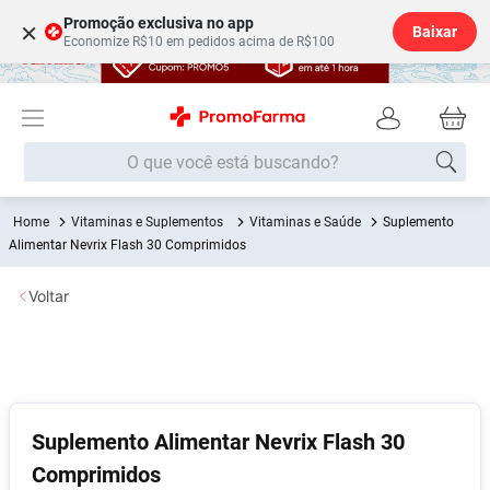
Promoção exclusiva no app
×
Baixar
Economize R$10 em pedidos acima de R$100
O que você está buscando?
Vitaminas e Suplementos
Vitaminas e Saúde
Suplemento
Termos mais buscados
Alimentar Nevrix Flash 30 Comprimidos
Fralda
1
º
Voltar
Lenço Umedecido
2
º
Medley
3
º
Fralda Xg
4
º
Fralda G
5
º
Suplemento Alimentar Nevrix Flash 30
Desodorante
6
º
Comprimidos
Shampoo
7
º