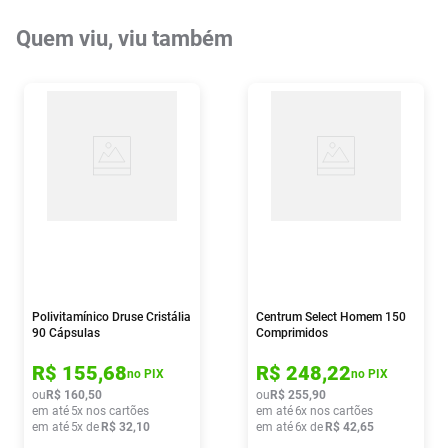
Quem viu, viu também
Polivitamínico Druse Cristália
Centrum Select Homem 150
90 Cápsulas
Comprimidos
R$
155
,
68
R$
248
,
22
no PIX
no PIX
ou
R$
160
,
50
ou
R$
255
,
90
em até
5
x nos cartões
em até
6
x nos cartões
em até
5
x de
R$
32
,
10
em até
6
x de
R$
42
,
65