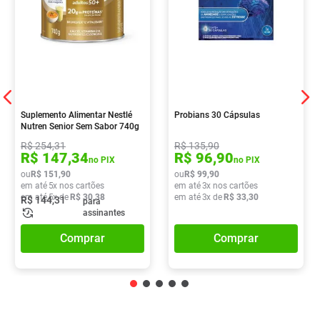
Suplemento Alimentar Nestlé
Probians 30 Cápsulas
Nutren Senior Sem Sabor 740g
R$
254
,
31
R$
135
,
90
R$
147
,
34
R$
96
,
90
no PIX
no PIX
ou
R$
151
,
90
ou
R$
99
,
90
em até
5
x nos cartões
em até
3
x nos cartões
em até
5
x de
R$
30
,
38
em até
3
x de
R$
33
,
30
R$
144
,
31
para
assinantes
Comprar
Comprar