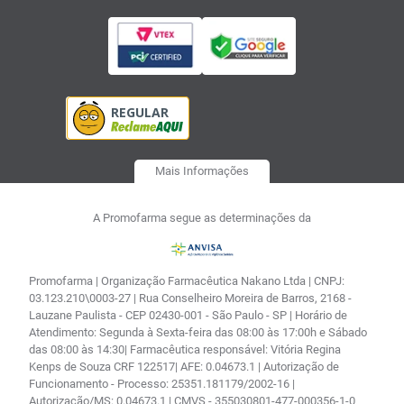
Mais Informações
A Promofarma segue as determinações da
Promofarma | Organização Farmacêutica Nakano Ltda | CNPJ:
03.123.210\0003-27 | Rua Conselheiro Moreira de Barros, 2168 -
Lauzane Paulista - CEP 02430-001 - São Paulo - SP | Horário de
Atendimento: Segunda à Sexta-feira das 08:00 às 17:00h e Sábado
das 08:00 às 14:30| Farmacêutica responsável: Vitória Regina
Kenps de Souza CRF 122517| AFE: 0.04673.1 | Autorização de
Funcionamento - Processo: 25351.181179/2002-16 |
Autorização/MS: 0.04673.1 | CMVS - 355030801-477-000356-1-0