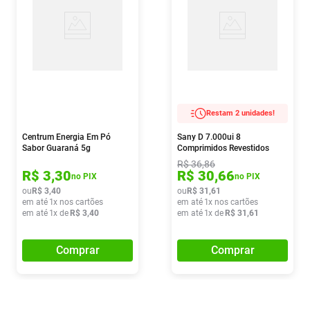
Restam 2 unidades!
Centrum Energia Em Pó
Sany D 7.000ui 8
Sabor Guaraná 5g
Comprimidos Revestidos
R$
36
,
86
R$
3
,
30
R$
30
,
66
no PIX
no PIX
ou
R$
3
,
40
ou
R$
31
,
61
em até
1
x nos cartões
em até
1
x nos cartões
em até
1
x de
R$
3
,
40
em até
1
x de
R$
31
,
61
Comprar
Comprar