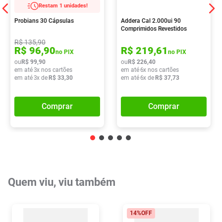
Restam 1 unidades!
Probians 30 Cápsulas
Addera Cal 2.000ui 90
Comprimidos Revestidos
R$
135
,
90
R$
96
,
90
R$
219
,
61
no PIX
no PIX
ou
R$
99
,
90
ou
R$
226
,
40
em até
3
x nos cartões
em até
6
x nos cartões
em até
3
x de
R$
33
,
30
em até
6
x de
R$
37
,
73
Comprar
Comprar
Quem viu, viu também
14%
OFF