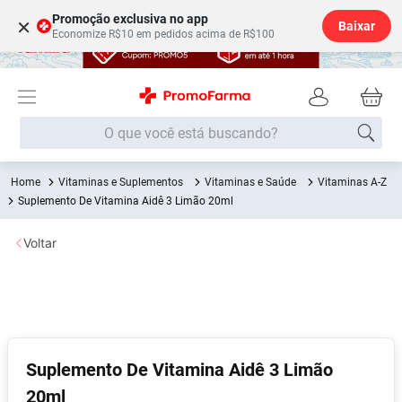
Promoção exclusiva no app
×
Baixar
Economize R$10 em pedidos acima de R$100
O que você está buscando?
Vitaminas e Suplementos
Vitaminas e Saúde
Vitaminas A-Z
Termos mais buscados
Suplemento De Vitamina Aidê 3 Limão 20ml
Fralda
1
º
Voltar
Medley
2
º
Lenço Umedecido
3
º
Fralda Xg
4
º
Fralda G
5
º
Shampoo
6
º
Suplemento De Vitamina Aidê 3 Limão
20ml
Desodorante
7
º