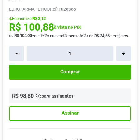
Absorvente
8
º
EUROFARMA - ETICO
:
1026366
Lavitan
9
º
Economize
R$ 3,12
R$
100
,
88
Vitamina D
à vista no PIX
10
º
ou
R$
104
,
00
em até
3
x nos cartões
em até
3
x de
R$
34
,
66
sem juros
－
＋
Comprar
R$
98
,
80
para assinantes
Assinar