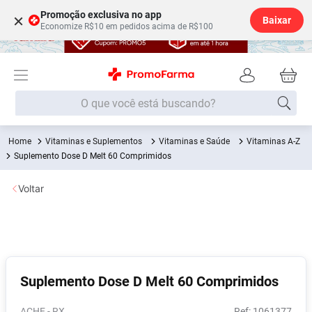
Promoção exclusiva no app
×
Baixar
Economize R$10 em pedidos acima de R$100
O que você está buscando?
Vitaminas e Suplementos
Vitaminas e Saúde
Vitaminas A-Z
Termos mais buscados
Suplemento Dose D Melt 60 Comprimidos
Fralda
1
º
Voltar
Medley
2
º
Lenço Umedecido
3
º
Fralda Xg
4
º
Fralda G
5
º
Suplemento Dose D Melt 60 Comprimidos
Shampoo
6
º
Desodorante
7
º
ACHE - RX
:
1061377