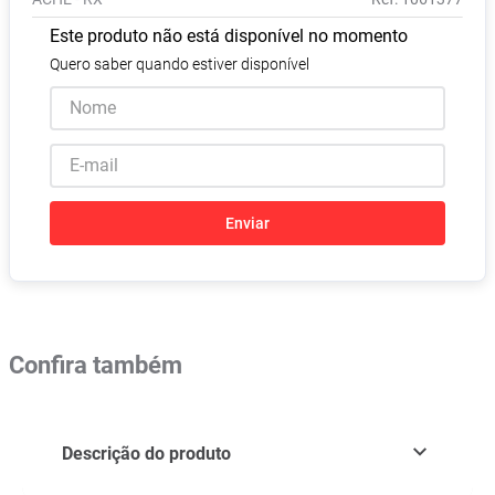
Absorvente
8
º
Este produto não está disponível no momento
Vitamina D
9
º
Quero saber quando estiver disponível
Lavitan
10
º
Enviar
Confira também
Descrição do produto