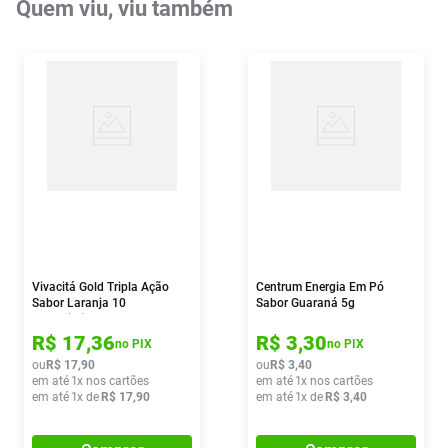
Quem viu, viu também
Vivacitá Gold Tripla Ação
Centrum Energia Em Pó
Sabor Laranja 10
Sabor Guaraná 5g
Comprimidos Efervescentes
R$
17
,
36
R$
3
,
30
no PIX
no PIX
ou
R$
17
,
90
ou
R$
3
,
40
em até
1
x nos cartões
em até
1
x nos cartões
em até
1
x de
R$
17
,
90
em até
1
x de
R$
3
,
40