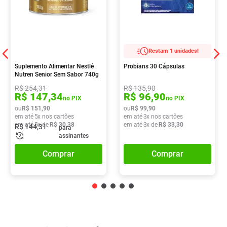
Restam 1 unidades!
Suplemento Alimentar Nestlé
Probians 30 Cápsulas
Nutren Senior Sem Sabor 740g
R$
254
,
31
R$
135
,
90
R$
147
,
34
R$
96
,
90
no PIX
no PIX
ou
R$
151
,
90
ou
R$
99
,
90
em até
5
x nos cartões
em até
3
x nos cartões
em até
5
x de
R$
30
,
38
em até
3
x de
R$
33
,
30
R$
144
,
31
para
assinantes
Comprar
Comprar