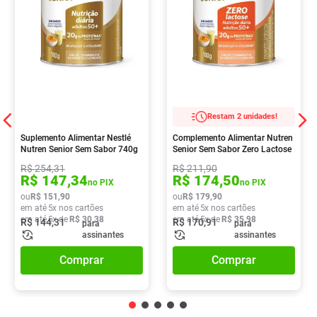
Restam 2 unidades!
Suplemento Alimentar Nestlé
Complemento Alimentar Nutren
Nutren Senior Sem Sabor 740g
Senior Sem Sabor Zero Lactose
740g
R$
254
,
31
R$
211
,
90
R$
147
,
34
R$
174
,
50
no PIX
no PIX
ou
R$
151
,
90
ou
R$
179
,
90
em até
5
x nos cartões
em até
5
x nos cartões
em até
5
x de
R$
30
,
38
em até
5
x de
R$
35
,
98
R$
144
,
31
R$
170
,
91
para
para
assinantes
assinantes
Comprar
Comprar