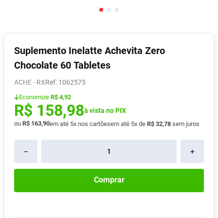
Absorvente
8
º
Pampers Confort Sec
9
º
Lavitan
10
º
Suplemento Inelatte Achevita Zero
Chocolate 60 Tabletes
ACHE - RX
:
1062575
Economize
R$ 4,92
R$
158
,
98
à vista no PIX
ou
R$
163
,
90
em até
5
x nos cartões
em até
5
x de
R$
32
,
78
sem juros
－
＋
Comprar