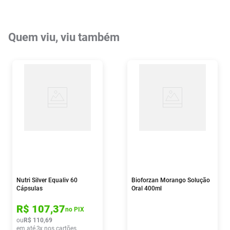
Quem viu, viu também
Nutri Silver Equaliv 60
Bioforzan Morango Solução
Cápsulas
Oral 400ml
R$
107
,
37
no PIX
ou
R$
110
,
69
em até
3
x nos cartões