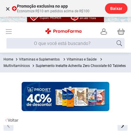
Promoção exclusiva no app
×
Baixar
Economize R$10 em pedidos acima de R$100
O que você está buscando?
Vitaminas e Suplementos
Vitaminas e Saúde
Termos mais buscados
Multivitamínicos
Suplemento Inelatte Achevita Zero Chocolate 60 Tabletes
Fralda
1
º
Lenço Umedecido
2
º
Medley
3
º
Fralda Xg
4
º
Fralda G
5
º
Desodorante
6
º
Voltar
Shampoo
7
º