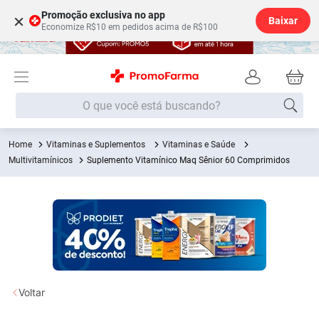
Promoção exclusiva no app
×
Baixar
Economize R$10 em pedidos acima de R$100
O que você está buscando?
Vitaminas e Suplementos
Vitaminas e Saúde
Termos mais buscados
Multivitamínicos
Suplemento Vitamínico Maq Sênior 60 Comprimidos
Fralda
1
º
Medley
2
º
Lenço Umedecido
3
º
Fralda Xg
4
º
Fralda G
5
º
Shampoo
6
º
Voltar
Desodorante
7
º