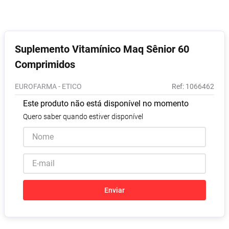
Absorvente
8
º
Vitamina D
9
º
Lavitan
10
º
Suplemento Vitamínico Maq Sênior 60
Comprimidos
EUROFARMA - ETICO
:
1066462
Este produto não está disponível no momento
Quero saber quando estiver disponível
Enviar