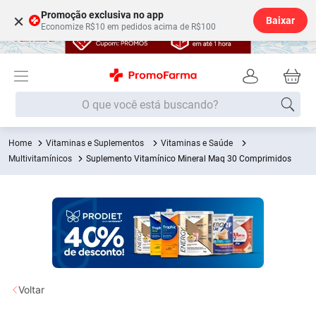
Promoção exclusiva no app
×
Baixar
Economize R$10 em pedidos acima de R$100
O que você está buscando?
Vitaminas e Suplementos
Vitaminas e Saúde
Termos mais buscados
Multivitamínicos
Suplemento Vitamínico Mineral Maq 30 Comprimidos
Fralda
1
º
Lenço Umedecido
2
º
Medley
3
º
Fralda Xg
4
º
Fralda G
5
º
Shampoo
6
º
Voltar
Desodorante
7
º