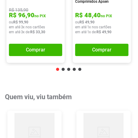
Comprimidos Apsen
R$
135
,
90
R$
96
,
90
R$
48
,
40
no PIX
no PIX
ou
R$
99
,
90
ou
R$
49
,
90
em até
3
x nos cartões
em até
1
x nos cartões
em até
3
x de
R$
33
,
30
em até
1
x de
R$
49
,
90
Comprar
Comprar
Quem viu, viu também