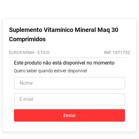
Pampers Confort Sec
8
º
Vitamina D
9
º
Soro Fisiológico
10
º
Suplemento Vitamínico Mineral Maq 30
Comprimidos
EUROFARMA - ETICO
:
1071732
Este produto não está disponível no momento
Quero saber quando estiver disponível
Enviar