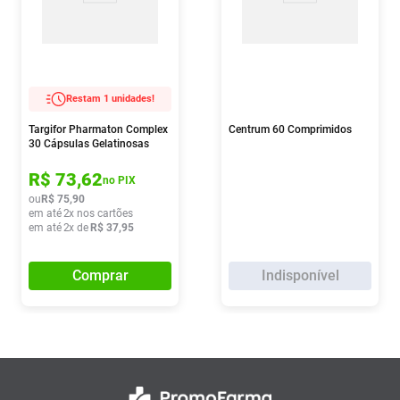
Restam 1 unidades!
Targifor Pharmaton Complex
Centrum 60 Comprimidos
30 Cápsulas Gelatinosas
R$
73
,
62
no PIX
ou
R$
75
,
90
em até
2
x nos cartões
em até
2
x de
R$
37
,
95
Comprar
Indisponível