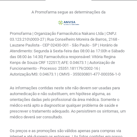
A Promofarma segue as determinações da
Promofarma | Organização Farmacêutica Nakano Ltda | CNPJ:
03.123.210\0003-27 | Rua Conselheiro Moreira de Barros, 2168 -
Lauzane Paulista - CEP 02430-001 - São Paulo - SP | Horário de
Atendimento: Segunda à Sexta-feira das 08:00 às 17:00h e Sábado
das 08:00 às 14:30| Farmacêutica responsável: Vitória Regina
Kenps de Souza CRF 122517| AFE: 0.04673.1 | Autorização de
Funcionamento - Processo: 25351.181179/2002-16 |
Autorização/MS: 0.04673.1 | CMVS - 355030801-477-000356-1-0
As informações contidas neste site não devem ser usadas para
automedicação e não substituem, em hipótese alguma, as
orientações dadas pelo profissional da área médica. Somente o
médico está apto a diagnosticar qualquer problema de saúde e
prescrever o tratamento adequado. Ao persistirem os sintomas, um
médico deverá ser consultado.
Os preços e as promoções são válidos apenas para compras via
internet e até durarem os estoques. | As fotos contidas em nosso