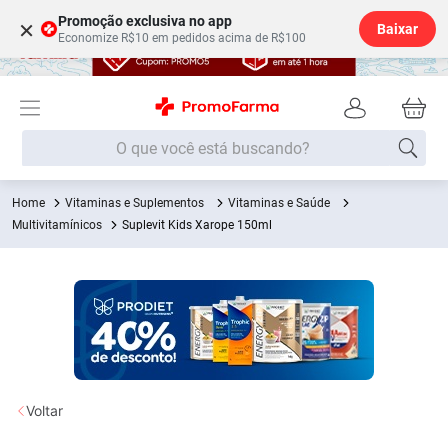
Promoção exclusiva no app
×
Baixar
Economize R$10 em pedidos acima de R$100
O que você está buscando?
Vitaminas e Suplementos
Vitaminas e Saúde
Termos mais buscados
Multivitamínicos
Suplevit Kids Xarope 150ml
Fralda
1
º
Medley
2
º
Lenço Umedecido
3
º
Fralda Xg
4
º
Fralda G
5
º
Shampoo
6
º
Voltar
Desodorante
7
º