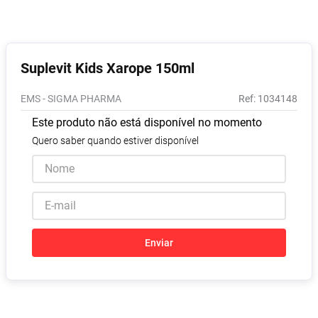
Absorvente
8
º
Lavitan
9
º
Vitamina D
10
º
Suplevit Kids Xarope 150ml
EMS - SIGMA PHARMA
:
1034148
Este produto não está disponível no momento
Quero saber quando estiver disponível
Enviar