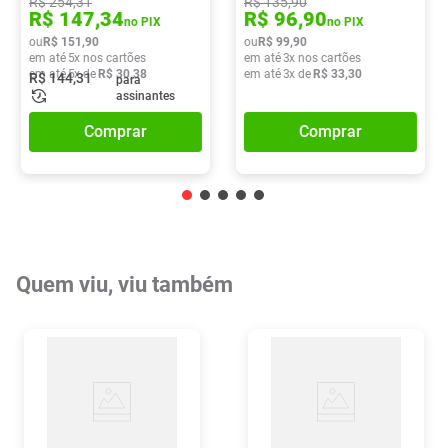
R$
254
,
31
R$
135
,
90
R$
147
,
34
R$
96
,
90
no PIX
no PIX
ou
R$
151
,
90
ou
R$
99
,
90
em até
5
x nos cartões
em até
3
x nos cartões
em até
5
x de
R$
30
,
38
em até
3
x de
R$
33
,
30
R$
144
,
31
para
assinantes
Comprar
Comprar
Quem viu, viu também