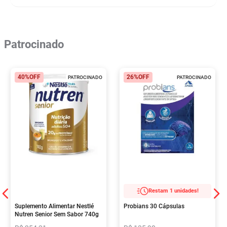
Patrocinado
40%
OFF
26%
OFF
PATROCINADO
PATROCINADO
Restam 1 unidades!
Suplemento Alimentar Nestlé
Probians 30 Cápsulas
Nutren Senior Sem Sabor 740g