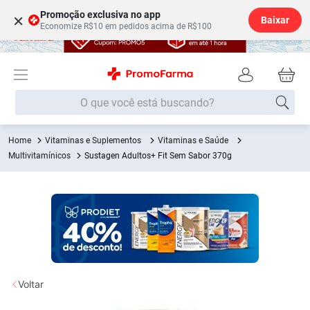
Promoção exclusiva no app
×
Baixar
Economize R$10 em pedidos acima de R$100
O que você está buscando?
Vitaminas e Suplementos
Vitaminas e Saúde
Termos mais buscados
Multivitamínicos
Sustagen Adultos+ Fit Sem Sabor 370g
Fralda
1
º
Medley
2
º
Lenço Umedecido
3
º
Fralda Xg
4
º
Fralda G
5
º
Shampoo
6
º
Voltar
Desodorante
7
º