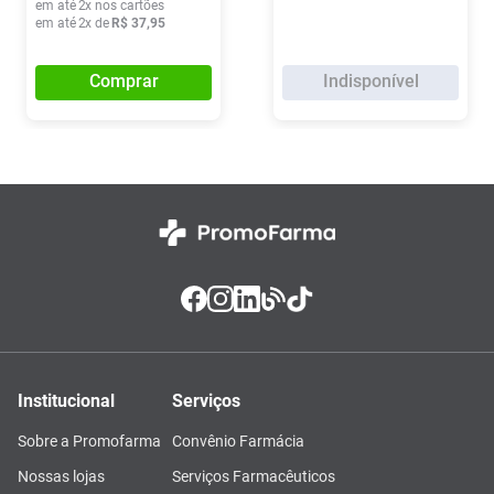
em até
2
x nos cartões
em até
2
x de
R$
37
,
95
Comprar
Indisponível
Institucional
Serviços
Sobre a Promofarma
Convênio Farmácia
Nossas lojas
Serviços Farmacêuticos