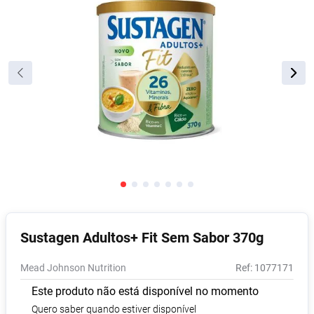
Absorvente
8
º
Vitamina D
9
º
Lavitan
10
º
Sustagen Adultos+ Fit Sem Sabor 370g
Mead Johnson Nutrition
:
1077171
Este produto não está disponível no momento
Quero saber quando estiver disponível