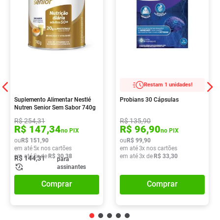
Restam 1 unidades!
Suplemento Alimentar Nestlé
Probians 30 Cápsulas
Nutren Senior Sem Sabor 740g
R$
254
,
31
R$
135
,
90
R$
147
,
34
R$
96
,
90
no PIX
no PIX
ou
R$
151
,
90
ou
R$
99
,
90
em até
5
x nos cartões
em até
3
x nos cartões
em até
5
x de
R$
30
,
38
em até
3
x de
R$
33
,
30
R$
144
,
31
para
assinantes
Comprar
Comprar