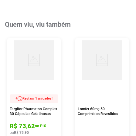
Quem viu, viu também
Restam 1 unidades!
Targifor Pharmaton Complex
Lomfer 60mg 50
30 Cápsulas Gelatinosas
Comprimidos Revestidos
R$
73
,
62
no PIX
ou
R$
75
,
90