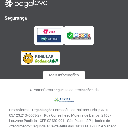
Segurança
Mais Informações
A Promofarma segue as determinações da
Promofarma | Organização Farmacêutica Nakano Ltda | CNPJ:
03.123.210\0003-27 | Rua Conselheiro Moreira de Barros, 2168 -
Lauzane Paulista - CEP 02430-001 - São Paulo - SP | Horário de
Atendimento: Segunda à Sexta-feira das 08:00 às 17:00h e Sábado