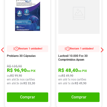
Restam 1 unidades!
Restam 1 unidades!
Probians 30 Cápsulas
Lactosil 10.000 Fcc 30
Comprimidos Apsen
R$
135
,
90
R$
96
,
90
R$
48
,
40
no PIX
no PIX
ou
R$
99
,
90
ou
R$
49
,
90
em até
3
x nos cartões
em até
1
x nos cartões
em até
3
x de
R$
33
,
30
em até
1
x de
R$
49
,
90
Comprar
Comprar