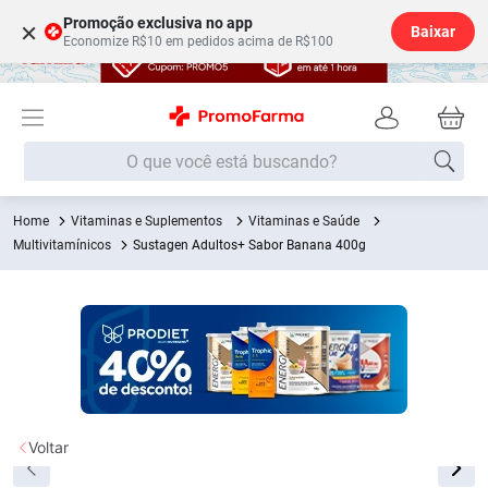
Promoção exclusiva no app
×
Baixar
Economize R$10 em pedidos acima de R$100
O que você está buscando?
Vitaminas e Suplementos
Vitaminas e Saúde
Termos mais buscados
Multivitamínicos
Sustagen Adultos+ Sabor Banana 400g
Fralda
1
º
Medley
2
º
Lenço Umedecido
3
º
Fralda Xg
4
º
Fralda G
5
º
Shampoo
6
º
Voltar
Desodorante
7
º