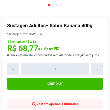
Absorvente
8
º
Vitamina D
9
º
Lavitan
10
º
Sustagen Adultos+ Sabor Banana 400g
Sustagen
:
1042116
Economize
R$ 2,13
R$
68
,
77
à vista no PIX
ou
R$
70
,
90
em até
2
x nos cartões
em até
2
x de
R$
35
,
45
sem juros
－
＋
Comprar
Restam apenas 1 unidades!