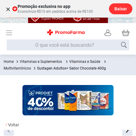
Promoção exclusiva no app
×
Baixar
Economize R$10 em pedidos acima de R$100
O que você está buscando?
Vitaminas e Suplementos
Vitaminas e Saúde
Termos mais buscados
Multivitamínicos
Sustagen Adultos+ Sabor Chocolate 400g
Fralda
1
º
Lenço Umedecido
2
º
Medley
3
º
Fralda Xg
4
º
Fralda G
5
º
Desodorante
6
º
Voltar
Shampoo
7
º