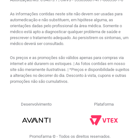
As informações contidas neste site não devem ser usadas para
automedicação e não substituem, em hipótese alguma, as
orientações dadas pelo profissional da área médica. Somente o
médico está apto a diagnosticar qualquer problema de saúde e
prescrever o tratamento adequado. Ao persistirem os sintomas, um
médico deverá ser consultado.
Os preços e as promoções são válidos apenas para compras via
internet e até durarem os estoques. | As fotos contidas em nosso
site são meramente ilustrativas. | *Preços e disponibilidade sujeitos
a alterações no decorrer do dia. Desconto à vista, cupons e outras
promoções não são cumulativos.
Desenvolvimento
Plataforma
R$
68
,
77
no PIX
Comprar
－
＋
Em até
2
x
R$
35
,
45
sem
Promofarma © - Todos os direitos reservados.
juros