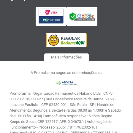
Mais Informações
A Promofarma segue as determinações da
Promofarma | Organização Farmacêutica Nakano Ltda | CNPJ:
03.123.210\0003-27 | Rua Conselheiro Moreira de Barros, 2168 -
Lauzane Paulista - CEP 02430-001 - São Paulo - SP | Horário de
Atendimento: Segunda à Sexta-feira das 08:00 às 17:00h e Sábado
das 08:00 às 14:30| Farmacêutica responsável: Vitória Regina
Kenps de Souza CRF 122517| AFE: 0.04673.1 | Autorização de
Funcionamento - Processo: 25351.181179/2002-16 |
Autorização/MS: 0.04673.1 | CMVS - 355030801-477-000356-1-0