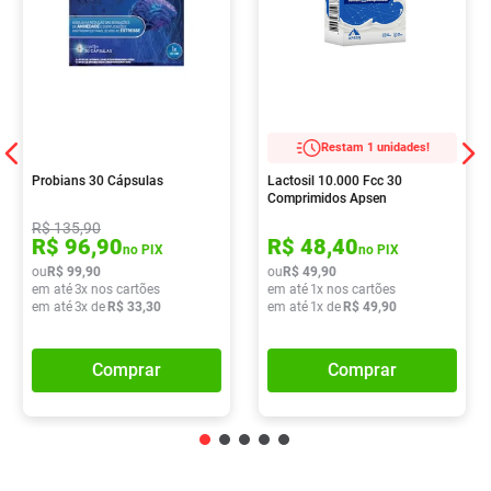
Restam 1 unidades!
Probians 30 Cápsulas
Lactosil 10.000 Fcc 30
Comprimidos Apsen
R$
135
,
90
R$
96
,
90
R$
48
,
40
no PIX
no PIX
ou
R$
99
,
90
ou
R$
49
,
90
em até
3
x nos cartões
em até
1
x nos cartões
em até
3
x de
R$
33
,
30
em até
1
x de
R$
49
,
90
Comprar
Comprar