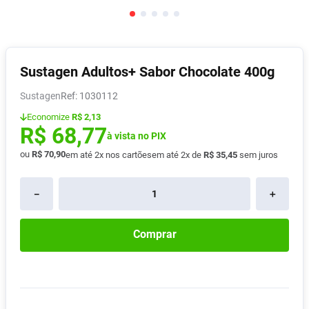
Absorvente
8
º
Pampers Confort Sec
9
º
Lavitan
10
º
Sustagen Adultos+ Sabor Chocolate 400g
Sustagen
:
1030112
Economize
R$ 2,13
R$
68
,
77
à vista no PIX
ou
R$
70
,
90
em até
2
x nos cartões
em até
2
x de
R$
35
,
45
sem juros
－
＋
Comprar