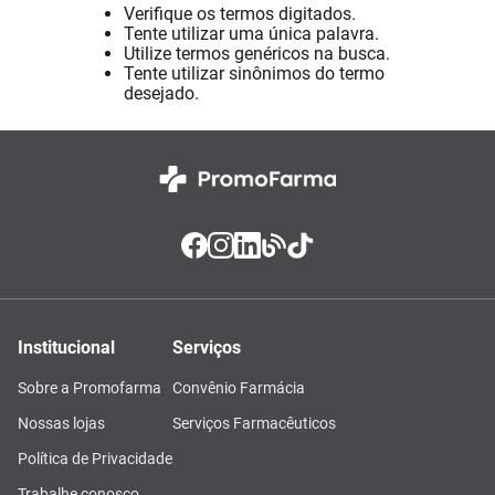
Verifique os termos digitados.
Absorvente
8
º
Tente utilizar uma única palavra.
Utilize termos genéricos na busca.
Vitamina D
9
º
Tente utilizar sinônimos do termo
desejado.
Lavitan
10
º
Institucional
Serviços
Sobre a Promofarma
Convênio Farmácia
Nossas lojas
Serviços Farmacêuticos
Política de Privacidade
Trabalhe conosco