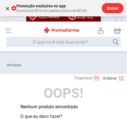
Promoção exclusiva no app
×
Baixar
Economize R$10 em pedidos acima de R$100
O que você está buscando?
Termos mais buscados
0
Produto
Fralda
1
º
Medley
2
º
OOPS!
Lenço Umedecido
3
º
Fralda Xg
4
º
Fralda G
Nenhum produto encontrado
5
º
Shampoo
6
º
O que eu devo fazer?
Desodorante
7
º