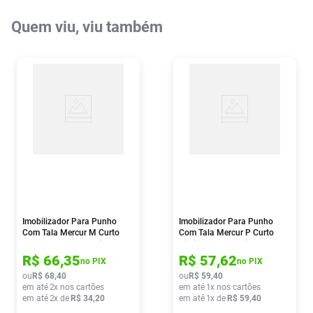
Quem viu, viu também
Imobilizador Para Punho
Imobilizador Para Punho
Com Tala Mercur M Curto
Com Tala Mercur P Curto
Esquerdo Preto 1 Unidade
Direito Preto 1 Unidade
R$
66
,
35
R$
57
,
62
no PIX
no PIX
ou
R$
68
,
40
ou
R$
59
,
40
em até
2
x nos cartões
em até
1
x nos cartões
em até
2
x de
R$
34
,
20
em até
1
x de
R$
59
,
40