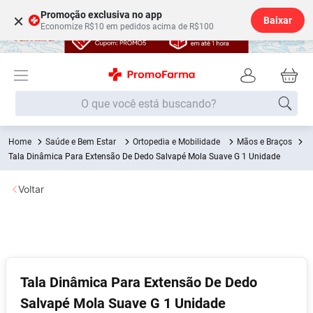
Promoção exclusiva no app
×
Baixar
Economize R$10 em pedidos acima de R$100
O que você está buscando?
Saúde e Bem Estar
Ortopedia e Mobilidade
Mãos e Braços
Termos mais buscados
Tala Dinâmica Para Extensão De Dedo Salvapé Mola Suave G 1 Unidade
Fralda
1
º
Voltar
Lenço Umedecido
2
º
Medley
3
º
Fralda Xg
4
º
Fralda G
5
º
Tala Dinâmica Para Extensão De Dedo
Desodorante
6
º
Salvapé Mola Suave G 1 Unidade
Shampoo
7
º