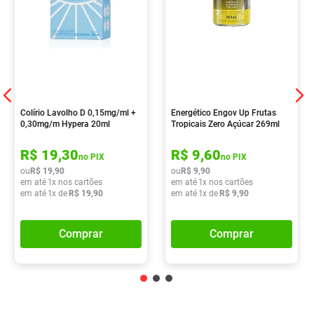
Colírio Lavolho D 0,15mg/ml +
Energético Engov Up Frutas
0,30mg/m Hypera 20ml
Tropicais Zero Açúcar 269ml
R$
19
,
30
R$
9
,
60
no PIX
no PIX
ou
R$
19
,
90
ou
R$
9
,
90
em até
1
x nos cartões
em até
1
x nos cartões
em até
1
x de
R$
19
,
90
em até
1
x de
R$
9
,
90
Comprar
Comprar