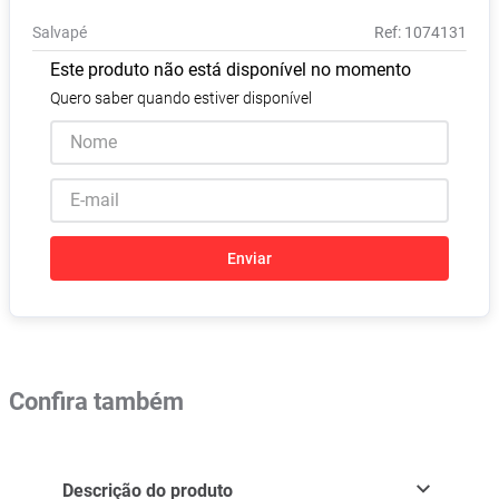
Absorvente
8
º
Salvapé
:
1074131
Pampers Confort Sec
9
º
Este produto não está disponível no momento
Lavitan
10
º
Quero saber quando estiver disponível
Enviar
Confira também
Descrição do produto