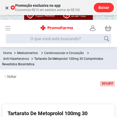
Promoção exclusiva no app
×
Baixar
Economize R$10 em pedidos acima de R$100
O que você está buscando?
Medicamentos
Cardiovascular e Circulação
Termos mais buscados
Anti-Hipertensivos
Tartarato De Metoprolol 100mg 30 Comprimidos
Fralda
Revestidos Biosintetica
1
º
Medley
2
º
Voltar
Lenço Umedecido
3
º
30%
OFF
Fralda Xg
4
º
Fralda G
5
º
Shampoo
6
º
Tartarato De Metoprolol 100mg 30
Desodorante
7
º