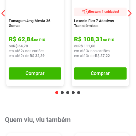
Restam 1 unidades!
Fumagum 4mg Menta 36
Loxonin Flex 7 Adesivos
Gomas
Transdérmicos
R$
62
,
84
R$
108
,
31
no PIX
no PIX
ou
R$
64
,
78
ou
R$
111
,
66
em até
2
x nos cartões
em até
3
x nos cartões
em até
2
x de
R$
32
,
39
em até
3
x de
R$
37
,
22
Comprar
Comprar
Quem viu, viu também