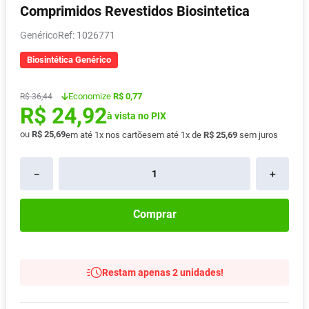
Comprimidos Revestidos Biosintetica
Absorvente
8
º
Genérico
:
1026771
Vitamina D
9
º
Lavitan
Biosintética Genérico
10
º
Economize
R$ 0,77
R$
36
,
44
R$
24
,
92
à vista no PIX
ou
R$
25
,
69
em até
1
x nos cartões
em até
1
x de
R$
25
,
69
sem juros
－
＋
Comprar
Restam apenas 2 unidades!