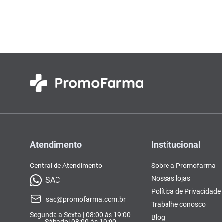
Colorações, Tinturas e
Complementos e Suplementos
Pomada
soro fisio
10
º
Antimicóticos e Fungos
Tonalizantes
BCAA
Ômegas e Ácidos
Chás
Con
Model
Compostos Lácteos
Graxos
Ver Tudo
Ver Tudo
Ver 
Condicionadores
CL-LA
Pré e 
Ver Tudo
Ver Tudo
Ver Tudo
Ver Tudo
Ver Tu
Atendimento
Institucional
Central de Atendimento
Sobre a Promofarma
Nossas lojas
SAC
Política de Privacidade
sac@promofarma.com.br
Trabalhe conosco
Segunda a Sexta | 08:00 às 19:00
Blog
Sábado| 08:00 às 19:00