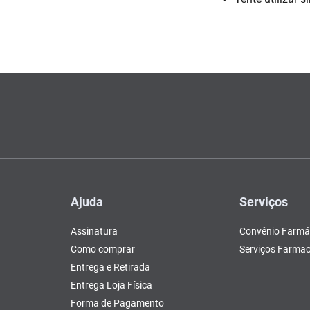
Escovas e Pentes
Colesterol e Triglicerídeos
Teste de Gravidez e
Copos
Olhos
, Pasta e Gel
Mascar
Ver 
lógico
tusão
Fertilidade
ador
Ver Tudo
Ver Tudo
Ver Tudo
Ver Tudo
Barras de Cereal
Tudo
Ver Tudo
Pós Barba
Ver Tudo
do
Ajuda
Serviços
Assinatura
Convênio Farmá
Como comprar
Serviços Farmac
Entrega e Retirada
Entrega Loja Física
Forma de Pagamento