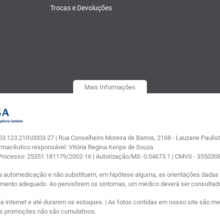
Trocas e Devoluções
Mais Informações
.123.210\0003-27 | Rua Conselheiro Moreira de Barros, 2168 - Lauzane Paulista
armacêutico responsável: Vitória Regina Kenps de Souza
 Processo: 25351.181179/2002-16 | Autorização/MS: 0.04673.1 | CMVS - 35503
a automedicação e não substituem, em hipótese alguma, as orientações dadas p
tamento adequado. Ao persistirem os sintomas, um médico deverá ser consultad
nternet e até durarem os estoques. | As fotos contidas em nosso site são meram
ras promoções não são cumulativos.