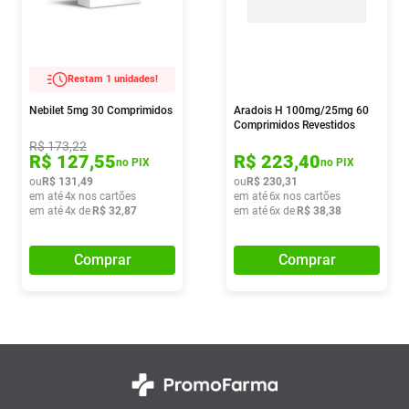
Restam 1 unidades!
Nebilet 5mg 30 Comprimidos
Aradois H 100mg/25mg 60
Comprimidos Revestidos
R$
173
,
22
R$
127
,
55
R$
223
,
40
no PIX
no PIX
ou
R$
131
,
49
ou
R$
230
,
31
em até
4
x nos cartões
em até
6
x nos cartões
em até
4
x de
R$
32
,
87
em até
6
x de
R$
38
,
38
Comprar
Comprar