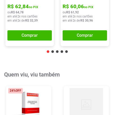
R$
62
,
84
R$
60
,
06
no PIX
no PIX
ou
R$
64
,
78
ou
R$
61
,
92
em até
2
x nos cartões
em até
2
x nos cartões
em até
2
x de
R$
32
,
39
em até
2
x de
R$
30
,
96
Comprar
Comprar
Quem viu, viu também
24%
OFF