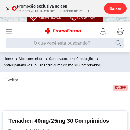
Promoção exclusiva no app
×
Baixar
Economize R$10 em pedidos acima de R$100
O que você está buscando?
Medicamentos
Cardiovascular e Circulação
Termos mais buscados
Anti-Hipertensivos
Tenadren 40mg/25mg 30 Comprimidos
Fralda
1
º
Voltar
Medley
2
º
8%
OFF
Lenço Umedecido
3
º
Fralda Xg
4
º
Fralda G
5
º
Shampoo
6
º
Tenadren 40mg/25mg 30 Comprimidos
Desodorante
7
º