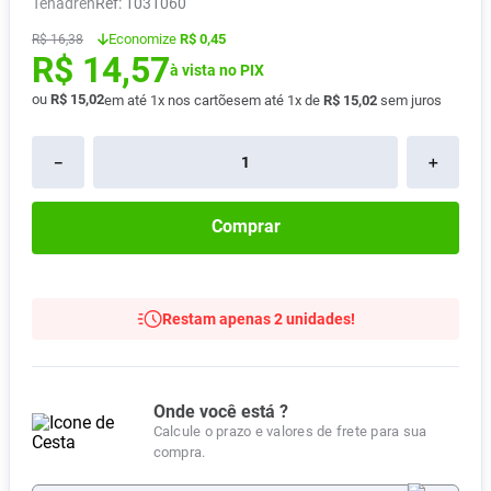
Tenadren
:
1031060
Absorvente
8
º
Economize
R$ 0,45
R$
16
,
38
R$
14
,
57
Vitamina D
9
º
à vista no PIX
Lavitan
10
º
ou
R$
15
,
02
em até
1
x nos cartões
em até
1
x de
R$
15
,
02
sem juros
－
＋
Comprar
Restam apenas 2 unidades!
Onde você está ?
Calcule o prazo e valores de frete para sua
compra.