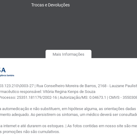
Trocas e Devoluções
Mais Informações
.123.210\0003-27 | Rua Conselheiro Moreira de Barros, 2168 - Lauzane Paulista
armacêutico responsável: Vitória Regina Kenps de Souza
 Processo: 25351.181179/2002-16 | Autorização/MS: 0.04673.1 | CMVS - 35503
a automedicação e não substituem, em hipótese alguma, as orientações dadas p
tamento adequado. Ao persistirem os sintomas, um médico deverá ser consultad
nternet e até durarem os estoques. | As fotos contidas em nosso site são meram
ras promoções não são cumulativos.