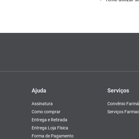
Escovas e Pentes
Colesterol e Triglicerídeos
Teste de Gravidez e
Copos
Olhos
, Pasta e Gel
Mascar
Ver 
lógico
tusão
Fertilidade
ador
Ver Tudo
Ver Tudo
Ver Tudo
Ver Tudo
Barras de Cereal
Tudo
Ver Tudo
Pós Barba
Ver Tudo
do
Ajuda
Serviços
Assinatura
Convênio Farmá
Como comprar
Serviços Farmac
Entrega e Retirada
Entrega Loja Física
Forma de Pagamento