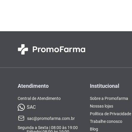
Colorações, Tinturas e
Complementos e Suplementos
Pomada
soro fisio
10
º
Antimicóticos e Fungos
Tonalizantes
BCAA
Ômegas e Ácidos
Chás
Con
Model
Compostos Lácteos
Graxos
Ver Tudo
Ver Tudo
Ver 
Condicionadores
CL-LA
Pré e 
Ver Tudo
Ver Tudo
Ver Tudo
Ver Tudo
Ver Tu
Atendimento
Institucional
Central de Atendimento
Sobre a Promofarma
Nossas lojas
SAC
Política de Privacidade
sac@promofarma.com.br
Trabalhe conosco
Segunda a Sexta | 08:00 às 19:00
Blog
Sábado| 08:00 às 19:00