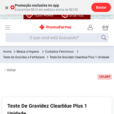
Promoção exclusiva no app
×
Baixar
Economize R$10 em pedidos acima de R$100
O que você está buscando?
Beleza e Higiene
Cuidados Femininos
Termos mais buscados
Teste de Gravidez e Fertilidade
Teste De Gravidez Clearblue Plus 1 Unidade
Fralda
1
º
Voltar
Lenço Umedecido
2
º
13%
OFF
Medley
3
º
Fralda Xg
4
º
Fralda G
5
º
Shampoo
6
º
Teste De Gravidez Clearblue Plus 1
Desodorante
7
º
Unidade