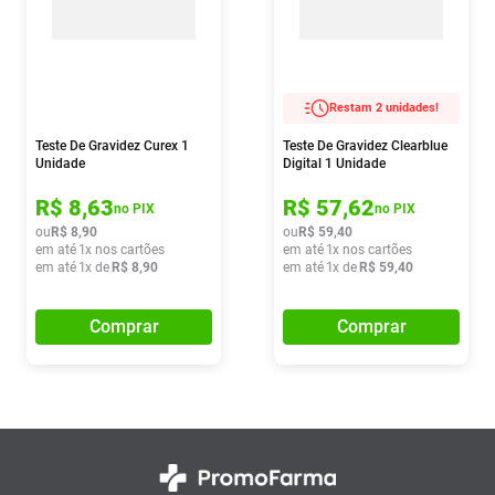
Restam 2 unidades!
Teste De Gravidez Curex 1
Teste De Gravidez Clearblue
Unidade
Digital 1 Unidade
R$
8
,
63
R$
57
,
62
no PIX
no PIX
ou
R$
8
,
90
ou
R$
59
,
40
em até
1
x nos cartões
em até
1
x nos cartões
em até
1
x de
R$
8
,
90
em até
1
x de
R$
59
,
40
Comprar
Comprar