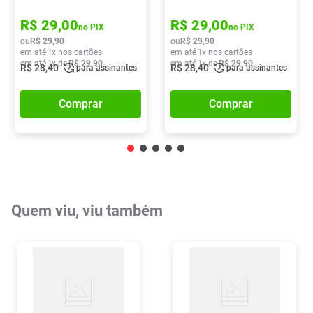
R$
29
,
00
R$
29
,
00
no PIX
no PIX
ou
R$
29
,
90
ou
R$
29
,
90
em até
1
x nos cartões
em até
1
x nos cartões
em até
1
x de
R$
29
,
90
em até
1
x de
R$
29
,
90
R$
28
,
40
R$
28
,
40
para assinantes
para assinantes
Comprar
Comprar
Quem viu, viu também