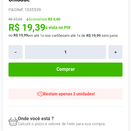
Pampers Confort Sec
8
º
P&G
:
1035539
Vitamina D
9
º
Economize
R$ 0,60
R$
22
,
90
R$
19
,
39
Soro Fisiológico
10
º
à vista no PIX
ou
R$
19
,
99
em até
1
x nos cartões
em até
1
x de
R$
19
,
99
sem juros
－
＋
Comprar
Restam apenas 2 unidades!
Onde você está ?
Calcule o prazo e valores de frete para sua compra.