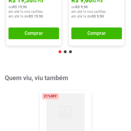
R$
19
,
30
R$
9
,
60
no PIX
no PIX
ou
R$
19
,
90
ou
R$
9
,
90
em até
1
x nos cartões
em até
1
x nos cartões
em até
1
x de
R$
19
,
90
em até
1
x de
R$
9
,
90
Comprar
Comprar
Quem viu, viu também
21%
OFF