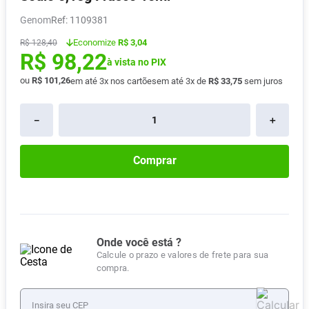
Absorvente
8
º
Genom
:
1109381
Vitamina D
9
º
Economize
R$ 3,04
R$
128
,
40
R$
98
,
22
Lavitan
10
º
à vista no PIX
ou
R$
101
,
26
em até
3
x nos cartões
em até
3
x de
R$
33
,
75
sem juros
－
＋
Comprar
Onde você está ?
Calcule o prazo e valores de frete para sua
compra.