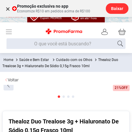
Promoção exclusiva no app
×
Baixar
Economize R$10 em pedidos acima de R$100
O que você está buscando?
Saúde e Bem Estar
Cuidado com os Olhos
Thealoz Duo
Termos mais buscados
Trealose 3g + Hialuronato De Sódio 0,15g Frasco 10ml
Fralda
1
º
Voltar
Medley
2
º
21%
OFF
Lenço Umedecido
3
º
Fralda Xg
4
º
Fralda G
5
º
Shampoo
6
º
Thealoz Duo Trealose 3g + Hialuronato De
Sódio 0,15g Frasco 10ml
Desodorante
7
º