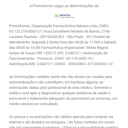
A Promofarma segue as determinações da
Promofarma | Organização Farmacêutica Nakano Ltda | CNPJ:
03.123.210\0003-27 | Rua Conselheiro Moreira de Barros, 2168 -
Lauzane Paulista - CEP 02430-001 - São Paulo - SP | Horário de
Atendimento: Segunda à Sexta-feira das 08:00 às 17:00h e Sábado
das 08:00 às 14:30| Farmacêutica responsável: Vitória Regina
Kenps de Souza CRF 122517| AFE: 0.04673.1 | Autorização de
Funcionamento - Processo: 25351.181179/2002-16 |
Autorização/MS: 0.04673.1 | CMVS - 355030801-477-000356-1-0
As informações contidas neste site não devem ser usadas para
automedicação e não substituem, em hipótese alguma, as
orientações dadas pelo profissional da área médica. Somente o
médico está apto a diagnosticar qualquer problema de saúde e
prescrever o tratamento adequado. Ao persistirem os sintomas, um
médico deverá ser consultado.
Os preços e as promoções são válidos apenas para compras via
internet e até durarem os estoques. | As fotos contidas em nosso
site são meramente ilustrativas. | *Preços e disponibilidade sujeitos