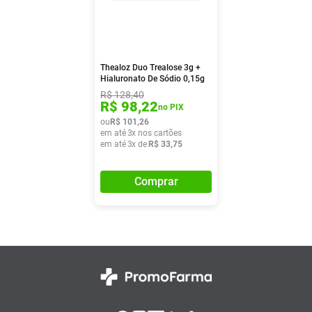
Thealoz Duo Trealose 3g +
Hialuronato De Sódio 0,15g
Frasco 10ml
R$
128
,
40
R$
98
,
22
no PIX
ou
R$
101
,
26
em até
3
x nos cartões
em até
3
x de
R$
33
,
75
Comprar