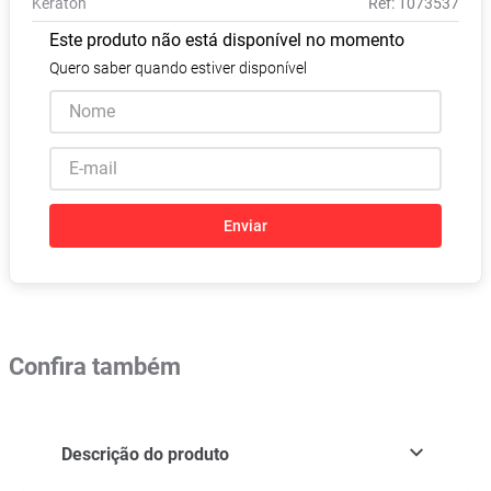
Keraton
:
1073537
Absorvente
8
º
Este produto não está disponível no momento
Lavitan
9
º
Quero saber quando estiver disponível
Vitamina D
10
º
Enviar
Confira também
Descrição do produto