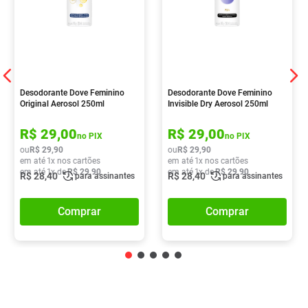
Desodorante Dove Feminino
Desodorante Dove Feminino
Original Aerosol 250ml
Invisible Dry Aerosol 250ml
R$
29
,
00
R$
29
,
00
no PIX
no PIX
ou
R$
29
,
90
ou
R$
29
,
90
em até
1
x nos cartões
em até
1
x nos cartões
em até
1
x de
R$
29
,
90
em até
1
x de
R$
29
,
90
R$
28
,
40
R$
28
,
40
para assinantes
para assinantes
Comprar
Comprar