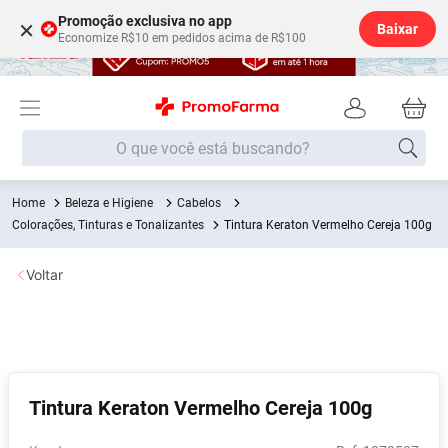
Promoção exclusiva no app
×
Baixar
Economize R$10 em pedidos acima de R$100
O que você está buscando?
Beleza e Higiene
Cabelos
Termos mais buscados
Colorações, Tinturas e Tonalizantes
Tintura Keraton Vermelho Cereja 100g
Fralda
1
º
Voltar
Medley
2
º
Lenço Umedecido
3
º
Fralda Xg
4
º
Fralda G
5
º
Tintura Keraton Vermelho Cereja 100g
Shampoo
6
º
Desodorante
7
º