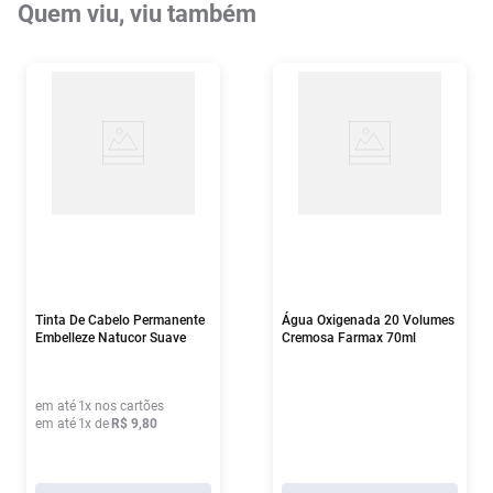
Quem viu, viu também
Tinta De Cabelo Permanente
Água Oxigenada 20 Volumes
Embelleze Natucor Suave
Cremosa Farmax 70ml
5.64 Castanho Claro
Vermelho Acobreado
em até
1
x nos cartões
em até
1
x de
R$
9
,
80