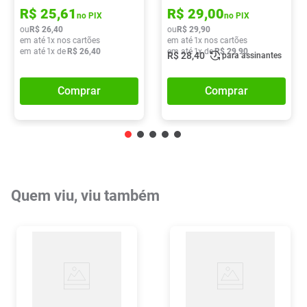
R$
25
,
61
R$
29
,
00
no PIX
no PIX
ou
R$
26
,
40
ou
R$
29
,
90
em até
1
x nos cartões
em até
1
x nos cartões
em até
1
x de
R$
26
,
40
em até
1
x de
R$
29
,
90
R$
28
,
40
para assinantes
Comprar
Comprar
Quem viu, viu também