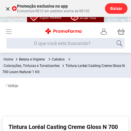
Promoção exclusiva no app
×
Baixar
Economize R$10 em pedidos acima de R$100
O que você está buscando?
Beleza e Higiene
Cabelos
Termos mais buscados
Colorações, Tinturas e Tonalizantes
Tintura Loréal Casting Creme Gloss N
Fralda
700 Louro Natural 1 Kit
1
º
Lenço Umedecido
2
º
Voltar
Medley
3
º
Fralda Xg
4
º
Fralda G
5
º
Shampoo
6
º
Tintura Loréal Casting Creme Gloss N 700
Desodorante
7
º