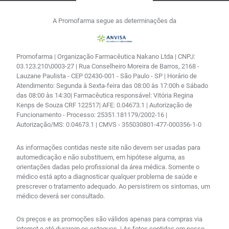
A Promofarma segue as determinações da
Promofarma | Organização Farmacêutica Nakano Ltda | CNPJ:
03.123.210\0003-27 | Rua Conselheiro Moreira de Barros, 2168 -
Lauzane Paulista - CEP 02430-001 - São Paulo - SP | Horário de
Atendimento: Segunda à Sexta-feira das 08:00 às 17:00h e Sábado
das 08:00 às 14:30| Farmacêutica responsável: Vitória Regina
Kenps de Souza CRF 122517| AFE: 0.04673.1 | Autorização de
Funcionamento - Processo: 25351.181179/2002-16 |
Autorização/MS: 0.04673.1 | CMVS - 355030801-477-000356-1-0
As informações contidas neste site não devem ser usadas para
automedicação e não substituem, em hipótese alguma, as
orientações dadas pelo profissional da área médica. Somente o
médico está apto a diagnosticar qualquer problema de saúde e
prescrever o tratamento adequado. Ao persistirem os sintomas, um
médico deverá ser consultado.
Os preços e as promoções são válidos apenas para compras via
internet e até durarem os estoques. | As fotos contidas em nosso