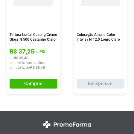
Tintura Loréal Casting Creme
Coloração Amend Color
Gloss N 500 Castanho Claro
Intensy N 12.0 Louro Claro
1 Kit
Natural Especial 1 Kit
R$
37
,
25
no PIX
ou
R$
38
,
40
em até
1
x nos cartões
em até
1
x de
R$
38
,
40
Comprar
Indisponível