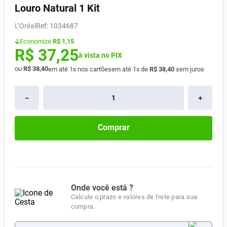
Louro Natural 1 Kit
Vitamina D
8
º
L’Oréal
:
1034687
Absorvente
9
º
Economize
R$ 1,15
Lavitan
10
º
R$
37
,
25
à vista no PIX
ou
R$
38
,
40
em até
1
x nos cartões
em até
1
x de
R$
38
,
40
sem juros
－
＋
Comprar
Onde você está ?
Calcule o prazo e valores de frete para sua
compra.