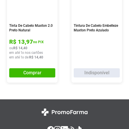
Tinta De Cabelo Maxton 2.0
Tintura De Cabelo Embelleze
Preto Natural
Maxton Preto Azulado
Intenso 1.77
R$
13
,
97
no PIX
ou
R$
14
,
40
em até
1
x nos cartões
em até
1
x de
R$
14
,
40
Comprar
Indisponível