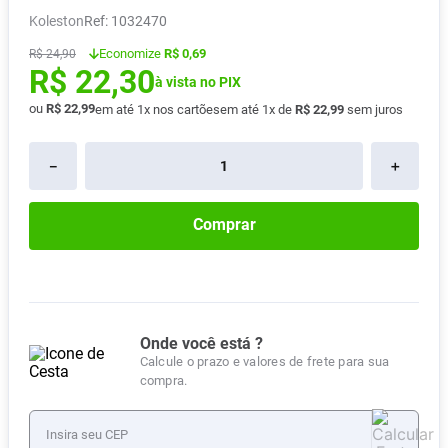
Koleston
:
1032470
Pampers Confort Sec
8
º
Economize
R$ 0,69
Vitamina D
R$
24
,
90
9
º
R$
22
,
30
à vista no PIX
Soro Fisiológico
10
º
ou
R$
22
,
99
em até
1
x nos cartões
em até
1
x de
R$
22
,
99
sem juros
－
＋
Comprar
Onde você está ?
Calcule o prazo e valores de frete para sua
compra.