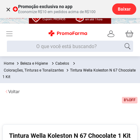
Promoção exclusiva no app
×
Baixar
Economize R$10 em pedidos acima de R$100
O que você está buscando?
Beleza e Higiene
Cabelos
Termos mais buscados
Colorações, Tinturas e Tonalizantes
Tintura Wella Koleston N 67 Chocolate
Fralda
1 Kit
1
º
Lenço Umedecido
2
º
Voltar
Medley
3
º
8%
OFF
Fralda Xg
4
º
Fralda G
5
º
Shampoo
6
º
Tintura Wella Koleston N 67 Chocolate 1 Kit
Desodorante
7
º