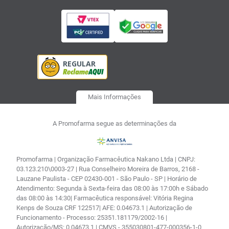
Mais Informações
A Promofarma segue as determinações da
Promofarma | Organização Farmacêutica Nakano Ltda | CNPJ:
03.123.210\0003-27 | Rua Conselheiro Moreira de Barros, 2168 -
Lauzane Paulista - CEP 02430-001 - São Paulo - SP | Horário de
Atendimento: Segunda à Sexta-feira das 08:00 às 17:00h e Sábado
das 08:00 às 14:30| Farmacêutica responsável: Vitória Regina
Kenps de Souza CRF 122517| AFE: 0.04673.1 | Autorização de
Funcionamento - Processo: 25351.181179/2002-16 |
Autorização/MS: 0.04673.1 | CMVS - 355030801-477-000356-1-0