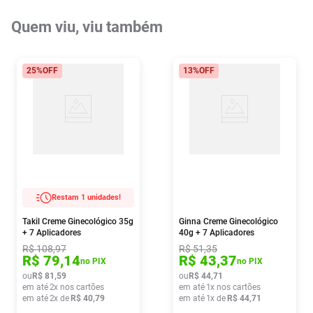
Quem viu, viu também
25%
OFF
13%
OFF
Restam 1 unidades!
Takil Creme Ginecológico 35g
Ginna Creme Ginecológico
+ 7 Aplicadores
40g + 7 Aplicadores
R$
108
,
97
R$
51
,
35
R$
79
,
14
R$
43
,
37
no PIX
no PIX
ou
R$
81
,
59
ou
R$
44
,
71
em até
2
x nos cartões
em até
1
x nos cartões
em até
2
x de
R$
40
,
79
em até
1
x de
R$
44
,
71