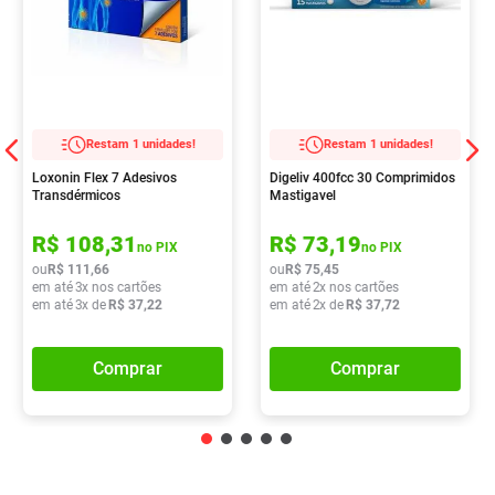
Restam 1 unidades!
Restam 1 unidades!
Loxonin Flex 7 Adesivos
Digeliv 400fcc 30 Comprimidos
Transdérmicos
Mastigavel
R$
108
,
31
R$
73
,
19
no PIX
no PIX
ou
R$
111
,
66
ou
R$
75
,
45
em até
3
x nos cartões
em até
2
x nos cartões
em até
3
x de
R$
37
,
22
em até
2
x de
R$
37
,
72
Comprar
Comprar