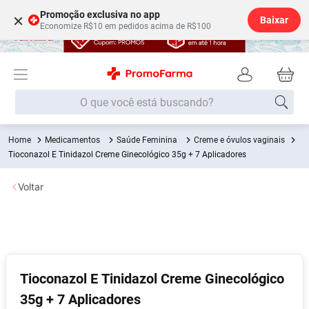
Promoção exclusiva no app
×
Baixar
Economize R$10 em pedidos acima de R$100
O que você está buscando?
Medicamentos
Saúde Feminina
Creme e óvulos vaginais
Termos mais buscados
Tioconazol E Tinidazol Creme Ginecológico 35g + 7 Aplicadores
Fralda
1
º
Voltar
Medley
2
º
Lenço Umedecido
3
º
Fralda Xg
4
º
Fralda G
5
º
Tioconazol E Tinidazol Creme Ginecológico
Shampoo
6
º
35g + 7 Aplicadores
Desodorante
7
º