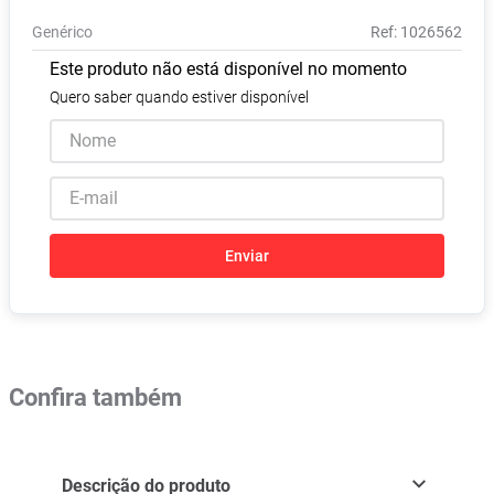
Absorvente
8
º
Genérico
:
1026562
Vitamina D
9
º
Este produto não está disponível no momento
Lavitan
10
º
Quero saber quando estiver disponível
Enviar
Confira também
Descrição do produto