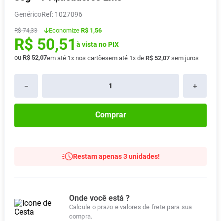
Absorvente
8
º
Genérico
:
1027096
Lavitan
9
º
Economize
R$ 1,56
R$
74
,
33
R$
50
,
51
Vitamina D
10
º
à vista no PIX
ou
R$
52
,
07
em até
1
x nos cartões
em até
1
x de
R$
52
,
07
sem juros
－
＋
Comprar
Restam apenas 3 unidades!
Onde você está ?
Calcule o prazo e valores de frete para sua
compra.