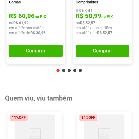
Gomas
Comprimidos
R$
68
,
41
R$
60
,
06
R$
50
,
99
no PIX
no PIX
ou
R$
61
,
92
ou
R$
52
,
57
em até
2
x nos cartões
em até
1
x nos cartões
em até
2
x de
R$
30
,
96
em até
1
x de
R$
52
,
57
Comprar
Comprar
Quem viu, viu também
11%
OFF
14%
OFF