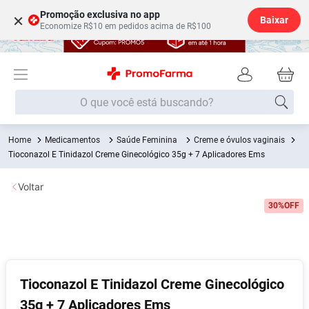
Promoção exclusiva no app
×
Baixar
Economize R$10 em pedidos acima de R$100
O que você está buscando?
Medicamentos
Saúde Feminina
Creme e óvulos vaginais
Termos mais buscados
Tioconazol E Tinidazol Creme Ginecológico 35g + 7 Aplicadores Ems
Fralda
1
º
Voltar
Medley
2
º
30%
OFF
Lenço Umedecido
3
º
Fralda Xg
4
º
Fralda G
5
º
Shampoo
6
º
Tioconazol E Tinidazol Creme Ginecológico
35g + 7 Aplicadores Ems
Desodorante
7
º