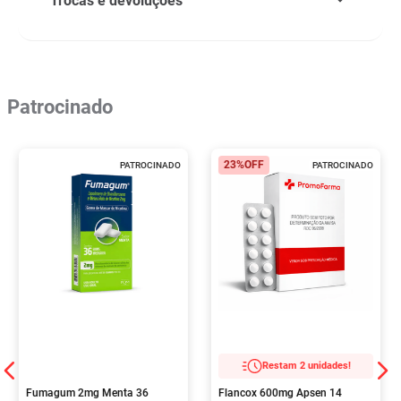
Trocas e devoluções
Patrocinado
23%
OFF
PATROCINADO
PATROCINADO
Restam 2 unidades!
Fumagum 2mg Menta 36
Flancox 600mg Apsen 14