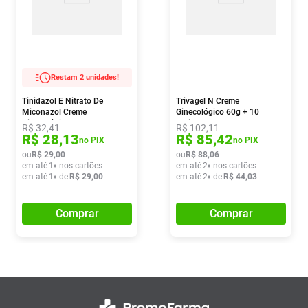
Restam 2 unidades!
Tinidazol E Nitrato De
Trivagel N Creme
Miconazol Creme
Ginecológico 60g + 10
Ginecológico 40g + 7
Aplicadores
R$
32
,
41
R$
102
,
11
Aplicadores Eurofarma
R$
28
,
13
R$
85
,
42
no PIX
no PIX
ou
R$
29
,
00
ou
R$
88
,
06
em até
1
x nos cartões
em até
2
x nos cartões
em até
1
x de
R$
29
,
00
em até
2
x de
R$
44
,
03
Comprar
Comprar