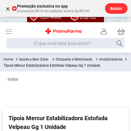
Promoção exclusiva no app
×
Baixar
Economize R$10 em pedidos acima de R$100
O que você está buscando?
Saúde e Bem Estar
Ortopedia e Mobilidade
Imobilizadores
Termos mais buscados
Tipoia Mercur Estabilizadora Estofada Velpeau Gg 1 Unidade
Fralda
1
º
Voltar
Medley
2
º
Lenço Umedecido
3
º
Fralda Xg
4
º
Fralda G
5
º
Tipoia Mercur Estabilizadora Estofada
Shampoo
6
º
Velpeau Gg 1 Unidade
Desodorante
7
º