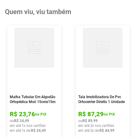
Quem viu, viu também
Malha Tubular Em Algodão
Tala Imobilizadora De Pvc
Ortopédica Msó 15cmx15m
Ortocenter Direito 1 Unidade
R$
23
,
76
R$
87
,
29
no PIX
no PIX
ou
R$
24
,
49
ou
R$
89
,
99
em até
1
x nos cartões
em até
2
x nos cartões
em até
1
x de
R$
24
,
49
em até
2
x de
R$
44
,
99