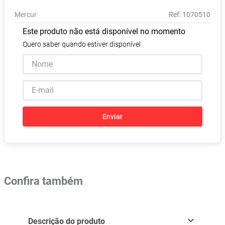
Absorvente
8
º
Mercur
:
1070510
Vitamina D
9
º
Este produto não está disponível no momento
Lavitan
10
º
Quero saber quando estiver disponível
Enviar
Confira também
Descrição do produto