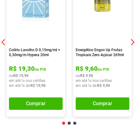
Colírio Lavolho D 0,15mg/ml +
Energético Engov Up Frutas
0,30mg/m Hypera 20ml
Tropicais Zero Açúcar 269ml
R$
19
,
30
R$
9
,
60
no PIX
no PIX
ou
R$
19
,
90
ou
R$
9
,
90
em até
1
x nos cartões
em até
1
x nos cartões
em até
1
x de
R$
19
,
90
em até
1
x de
R$
9
,
90
Comprar
Comprar